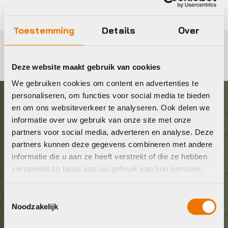
Toestemming
Details
Over
Deze website maakt gebruik van cookies
We gebruiken cookies om content en advertenties te
personaliseren, om functies voor social media te bieden
en om ons websiteverkeer te analyseren. Ook delen we
Graag in contact komen?
informatie over uw gebruik van onze site met onze
partners voor social media, adverteren en analyse. Deze
Wij staan voor je klaar! Neem contact op via de
partners kunnen deze gegevens combineren met andere
onderstaande gegevens.
informatie die u aan ze heeft verstrekt of die ze hebben
verzameld op basis van uw gebruik van hun services.
Stuur ons een e-mail
Toestemmingsselectie
info@bykestore.nl
Noodzakelijk