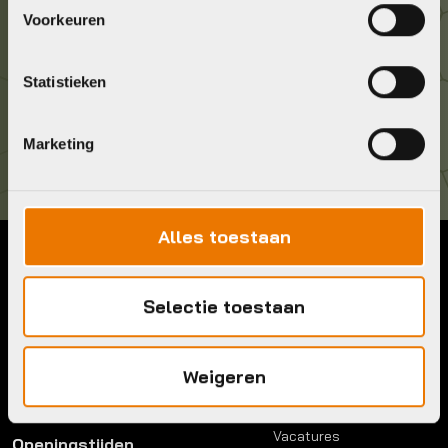
Geef ons een belletje
Voorkeuren
036 5304422
Statistieken
Kom langs!
Brouwerstraat 8B
1315 BP Almere
Marketing
Alles toestaan
Contact
Menu
Selectie toestaan
Telefoon:
036 5304422
Account
Mail:
info@bykestore.nl
Lease a bike
Adres:
Brouwerstraat 8B
Service pakket
Weigeren
1315 BP Almere
Over ons
Werkplaats
Vacatures
Openingstijden