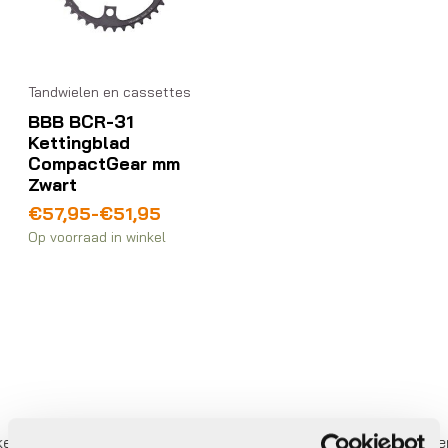
Tandwielen en cassettes
BBB BCR-31
Kettingblad
CompactGear mm
Zwart
Prijsklasse:
€
57,95
-
€
51,95
€51,95
Op voorraad in winkel
tot
€57,95
r betalen,
0%
rente
Eigen werkplaats met gecertif