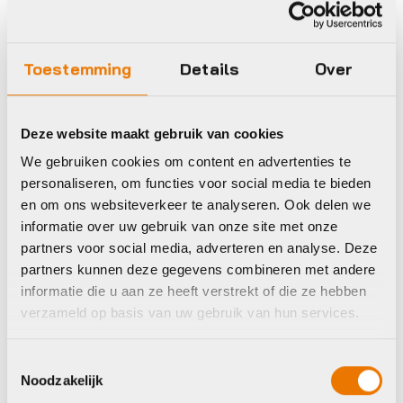
Toestemming
Details
Over
Kettingen
Kettingen
BBB BCH-09
BBB BCH-08
Deze website maakt gebruik van cookies
Sluitschakel
Sluitschakel
We gebruiken cookies om content en advertenties te
SmartLink II
SmartLink II
personaliseren, om functies voor social media te bieden
€
5,25
€
5,25
en om ons websiteverkeer te analyseren. Ook delen we
Op voorraad in winkel
Op voorraad in winkel
informatie over uw gebruik van onze site met onze
partners voor social media, adverteren en analyse. Deze
partners kunnen deze gegevens combineren met andere
informatie die u aan ze heeft verstrekt of die ze hebben
Shimano
Sram
verzameld op basis van uw gebruik van hun services.
Toestemmingsselectie
Noodzakelijk