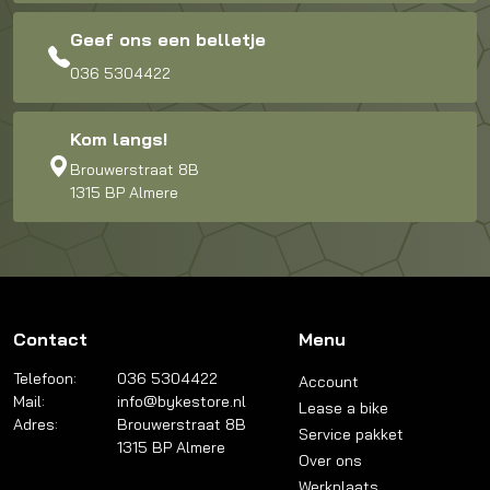
Geef ons een belletje
036 5304422
Kom langs!
Brouwerstraat 8B
1315 BP Almere
Contact
Menu
Telefoon:
036 5304422
Account
Mail:
info@bykestore.nl
Lease a bike
Adres:
Brouwerstraat 8B
Service pakket
1315 BP Almere
Over ons
Werkplaats