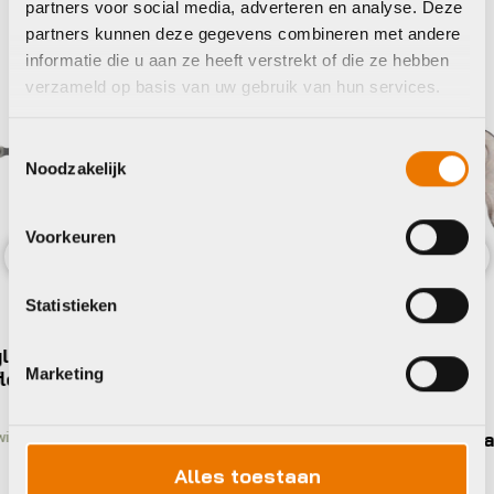
partners voor social media, adverteren en analyse. Deze
partners kunnen deze gegevens combineren met andere
informatie die u aan ze heeft verstrekt of die ze hebben
verzameld op basis van uw gebruik van hun services.
Toestemmingsselectie
Noodzakelijk
Voorkeuren
Previous
Nex
Statistieken
s
Marketing
Kettingen
K
BBB BCH-09 Sluitschakel
B
SmartLink II
S
Alles toestaan