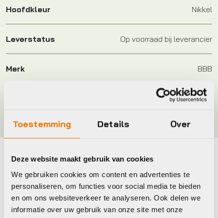
Hoofdkleur
Nikkel
Leverstatus
Op voorraad bij leverancier
Merk
BBB
Kleur
Nikkel
Toestemming
Details
Over
Deze website maakt gebruik van cookies
Maak je fiets compleet
We gebruiken cookies om content en advertenties te
Bekijk alle accessoires
personaliseren, om functies voor social media te bieden
en om ons websiteverkeer te analyseren. Ook delen we
informatie over uw gebruik van onze site met onze
BBB