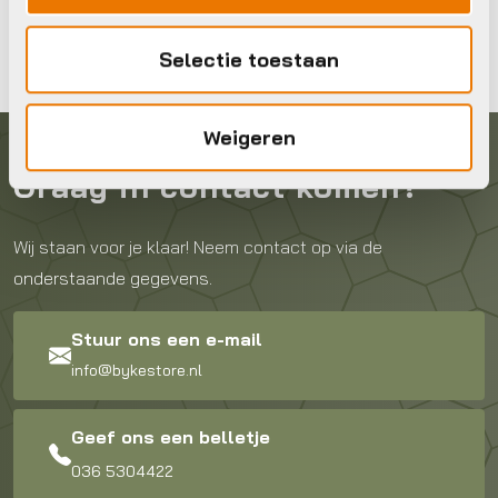
€
5,25
Op voorraad in winkel
O
Selectie toestaan
Weigeren
Graag in contact komen?
Wij staan voor je klaar! Neem contact op via de
onderstaande gegevens.
Stuur ons een e-mail
info@bykestore.nl
Geef ons een belletje
036 5304422