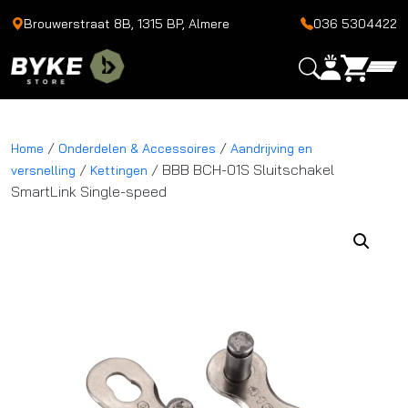
Brouwerstraat 8B, 1315 BP, Almere
036 5304422
/
/
Home
Onderdelen & Accessoires
Aandrijving en
/
/ BBB BCH-01S Sluitschakel
versnelling
Kettingen
SmartLink Single-speed