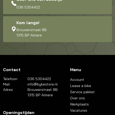
036 5304422
Kom langs!
Brouwerstraat 8B
1315 BP Almere
Contact
Menu
Telefoon:
036 5304422
Account
Mail:
info@bykestore.nl
Lease a bike
Adres:
Brouwerstraat 8B
Service pakket
1315 BP Almere
Over ons
Werkplaats
Vacatures
Openingstijden