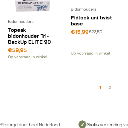
Bidonhouders
Fidlock uni twist
Bidonhouders
base
Topeak
Oorspronkelijke
Huidige
€
15,99
€
22,50
bidonhouder Tri-
prijs
prijs
BackUp ELITE 90
was:
is:
€22,50.
€15,99.
€
59,95
Op voorraad in winkel
Op voorraad in winkel
1
2
→
d door heel Nederland
Gratis
verzending vanaf €