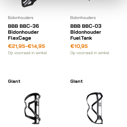
Bidonhouders
Bidonhouders
BBB BBC-36
BBB BBC-03
Bidonhouder
Bidonhouder
FlexCage
FuelTank
Prijsklasse:
€
21,95
-
€
14,95
€
10,95
€14,95
Op voorraad in winkel
Op voorraad in winkel
tot
€21,95
Giant
Giant