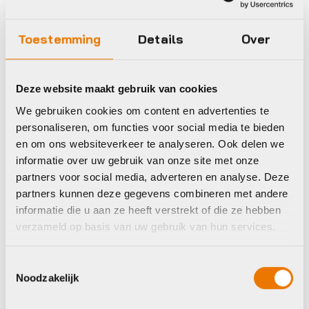
SPORT RECYCLE
Bidonhouders
BOTTLE CAGE
BBB BBC-81
MATT BLACK
Toestemming
Details
Over
Bagage Rek
€
14,95
StackRack
€
26,95
Op voorraad in winkel
Deze website maakt gebruik van cookies
Op voorraad in winkel
We gebruiken cookies om content en advertenties te
personaliseren, om functies voor social media te bieden
en om ons websiteverkeer te analyseren. Ook delen we
informatie over uw gebruik van onze site met onze
BBB
BBB
partners voor social media, adverteren en analyse. Deze
partners kunnen deze gegevens combineren met andere
informatie die u aan ze heeft verstrekt of die ze hebben
verzameld op basis van uw gebruik van hun services.
Toestemmingsselectie
Noodzakelijk
Bidonhouders