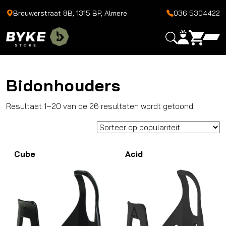
Brouwerstraat 8B, 1315 BP, Almere
036 5304422
Bidonhouders
Gesortee
Resultaat 1–20 van de 26 resultaten wordt getoond
op
popularit
Cube
Acid