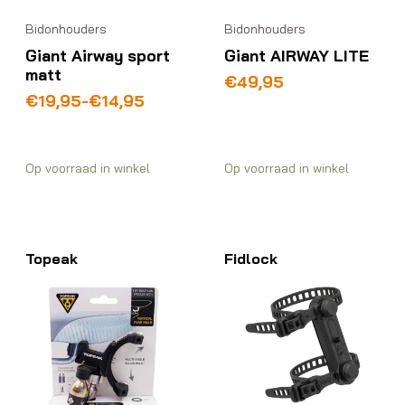
Bidonhouders
Bidonhouders
Giant Airway sport
Giant AIRWAY LITE
matt
€
49,95
Prijsklasse:
€
19,95
-
€
14,95
€14,95
tot
€19,95
Op voorraad in winkel
Op voorraad in winkel
Topeak
Fidlock