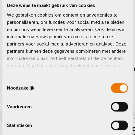
Deze website maakt gebruik van cookies
Giant
BBB
We gebruiken cookies om content en advertenties te
personaliseren, om functies voor social media te bieden
en om ons websiteverkeer te analyseren. Ook delen we
informatie over uw gebruik van onze site met onze
partners voor social media, adverteren en analyse. Deze
partners kunnen deze gegevens combineren met andere
informatie die u aan ze heeft verstrekt of die ze hebben
verzameld op basis van uw gebruik van hun services.
Toestemmingsselectie
Noodzakelijk
Bidonhouders
Giant Airway sport matt
Voorkeuren
Prijsklasse:
€
19,95
-
€
14,95
Bidon
€14,95
Op voorraad in winkel
Previous
Nex
Statistieken
tot
BBB 
€19,95