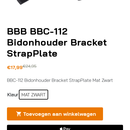
BBB BBC-112
Bidonhouder Bracket
StrapPlate
€
24,95
Oorspronkelijke
Huidige
€
17,99
prijs
prijs
BBC-112 Bidonhouder Bracket StrapPlate Mat Zwart
was:
is:
€24,95.
€17,99.
Kleur
MAT ZWART
Toevoegen aan winkelwagen