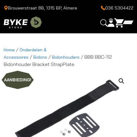
Brouwerstraat 8B, 1315 BP, Almere
036 5304422
/
Home
Onderdelen &
/
/
/ BBB BBC-112
Accessoires
Bidons
Bidonhouders
Bidonhouder Bracket StrapPlate
AANBIEDING!