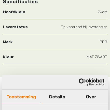
Specificaties
Hoofdkleur
Zwart
Leverstatus
Op voorraad bij leverancier
Merk
BBB
Kleur
MAT ZWART
Maak je fiets compleet
Toestemming
Details
Over
Bekijk alle accessoires