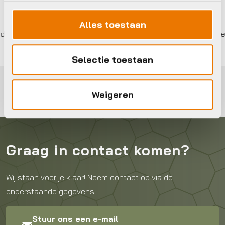
Alles toestaan
Gratis
verzending vanaf €50
In 3 keer b
Selectie toestaan
Weigeren
Graag in contact komen?
Wij staan voor je klaar! Neem contact op via de
onderstaande gegevens.
Stuur ons een e-mail