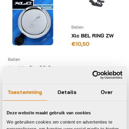
Bellen
Xlc BEL RING ZW
€
10,50
Bellen
Xlc BEL CLASSIC
CHR
Op voorraad in winkel
€
6,95
Op voorraad in winkel
Toestemming
Details
Over
Deze website maakt gebruik van cookies
Widek
Widek
We gebruiken cookies om content en advertenties te
personaliseren, om functies voor social media te bieden