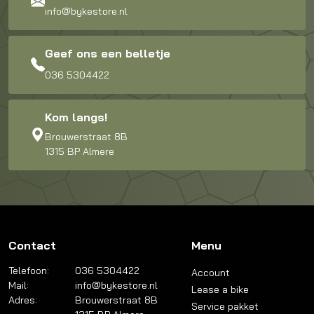
info@bykestore.nl
Geef ons een belletje
036 5304422
Kom langs!
Brouwerstraat 8B
1315 BP Almere
Contact
Menu
Telefoon:
036 5304422
Account
Mail:
info@bykestore.nl
Lease a bike
Adres:
Brouwerstraat 8B
Service pakket