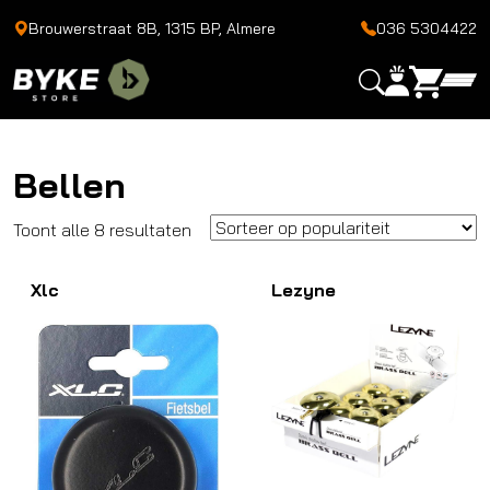
Brouwerstraat 8B, 1315 BP, Almere
036 5304422
Bellen
Gesorteerd
Toont alle 8 resultaten
op
Xlc
populariteit
Lezyne