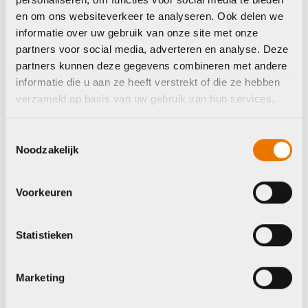
en om ons websiteverkeer te analyseren. Ook delen we
informatie over uw gebruik van onze site met onze
partners voor social media, adverteren en analyse. Deze
partners kunnen deze gegevens combineren met andere
informatie die u aan ze heeft verstrekt of die ze hebben
verzameld op basis van uw gebruik van hun services.
Bellen
Bellen
Toestemmingsselectie
Noodzakelijk
Widek bel e-bike
Widek BEL KOMPAS
KRT
€
6,50
€
10,45
Voorkeuren
Op voorraad in winkel
Op voorraad in winkel
Statistieken
Marketing