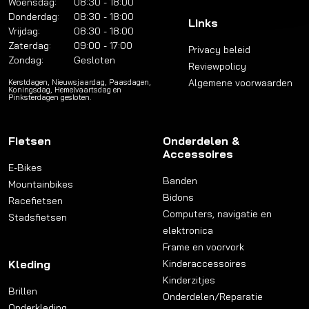
Woensdag:
08:30 - 18:00
Donderdag:
08:30 - 18:00
Links
Vrijdag:
08:30 - 18:00
Zaterdag:
09:00 - 17:00
Privacy beleid
Zondag:
Gesloten
Reviewpolicy
Algemene voorwaarden
Kerstdagen, Nieuwsjaardag, Paasdagen,
Koningsdag, Hemelvaartsdag en
Pinksterdagen gesloten.
Fietsen
Onderdelen &
Accessoires
E-Bikes
Banden
Mountainbikes
Bidons
Racefietsen
Computers, navigatie en
Stadsfietsen
elektronica
Frame en voorvork
Kleding
Kinderaccessoires
Kinderzitjes
Brillen
Onderdelen/Reparatie
Onderkleding