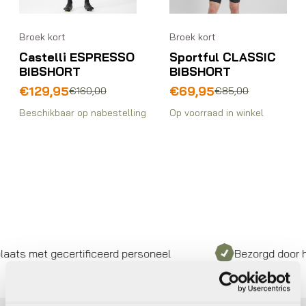
Broek kort
Broek kort
Castelli ESPRESSO
Sportful CLASSIC
BIBSHORT
BIBSHORT
Oorspronkelijke
Huidige
Oorspronkelijke
Huidige
€
129,95
€
69,95
€
160,00
€
85,00
prijs
prijs
prijs
prijs
Beschikbaar op nabestelling
Op voorraad in winkel
was:
is:
was:
is:
€160,00.
€129,95.
€85,00.
€69,95.
ts met gecertificeerd personeel
Bezorgd door hee