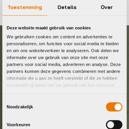
Toestemming
Details
Over
Deze website maakt gebruik van cookies
We gebruiken cookies om content en advertenties te
Graag in contact komen?
personaliseren, om functies voor social media te bieden
en om ons websiteverkeer te analyseren. Ook delen we
informatie over uw gebruik van onze site met onze
Wij staan voor je klaar! Neem contact op via de
partners voor social media, adverteren en analyse. Deze
onderstaande gegevens.
partners kunnen deze gegevens combineren met andere
informatie die u aan ze heeft verstrekt of die ze hebben
Stuur ons een e-mail
verzameld op basis van uw gebruik van hun services.
info@bykestore.nl
Toestemmingsselectie
Noodzakelijk
Geef ons een belletje
036 5304422
Voorkeuren