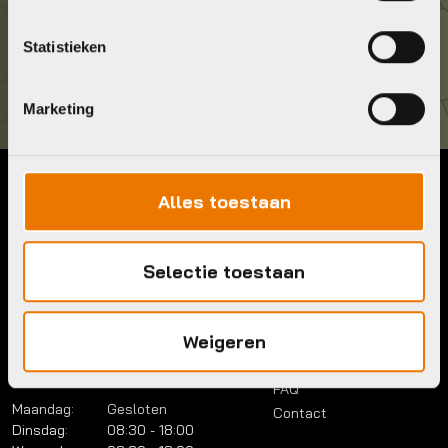
Kom langs!
Statistieken
Brouwerstraat 8B
1315 BP Almere
Marketing
Alles toestaan
Contact
Menu
Telefoon:
036 5304422
Account
Mail:
info@bykestore.nl
Selectie toestaan
Lease a bike
Adres:
Brouwerstraat 8B
Service pakket
1315 BP Almere
Over ons
Weigeren
Werkplaats
Vacatures
Openingstijden
FAQ
Maandag:
Gesloten
Contact
Dinsdag:
08:30 - 18:00