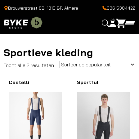
Brouwerstraat 8B, 1315 BP, Almere
036 5304422
Sportieve kleding
Gesorteerd
Toont alle 2 resultaten
op
Castelli
populariteit
Sportful