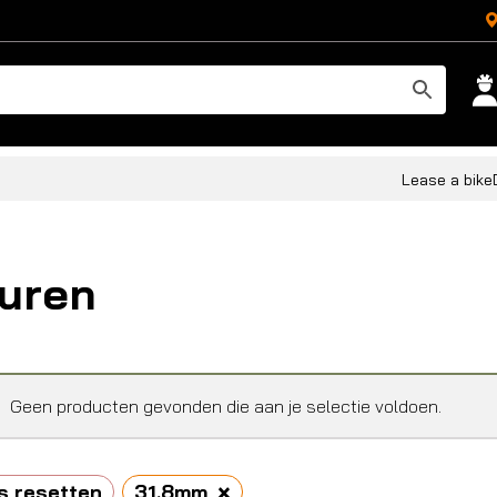
Lease a bike
uren
Geen producten gevonden die aan je selectie voldoen.
×
s resetten
31.8mm