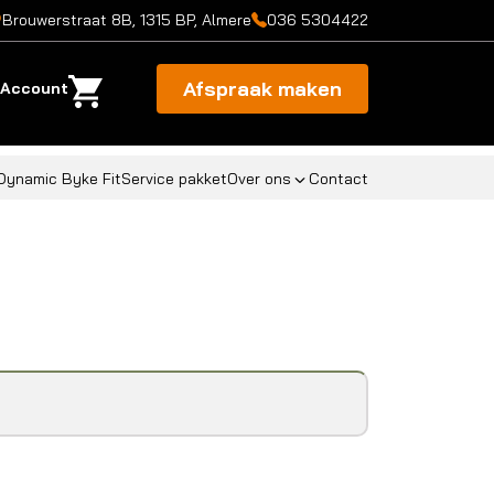
Brouwerstraat 8B, 1315 BP, Almere
036 5304422
Afspraak maken
Account
Dynamic Byke Fit
Service pakket
Over ons
Contact