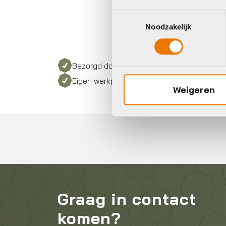
Toestemmingsselectie
Noodzakelijk
Bezorgd door heel Nederland
Eigen werkplaats met gecertificeerd perso
Weigeren
Graag in contact
komen?