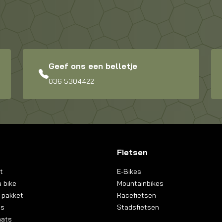
Geef ons een belletje
036 5304422
Fietsen
t
E-Bikes
 bike
Mountainbikes
 pakket
Racefietsen
ns
Stadsfietsen
aats