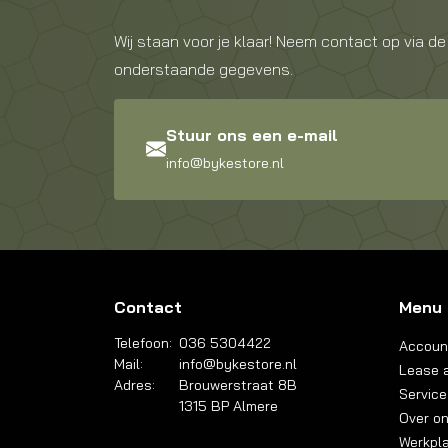
Wij staan voor je klaar! Neem contact op via de
onderstaande gegevens.
Stuur ons een e-mail
info@bykestore.nl
Contact
Menu
Telefoon:
036 5304422
Accoun
Mail:
info@bykestore.nl
Lease a
Adres:
Brouwerstraat 8B
Service
1315 BP Almere
Over o
Werkpl