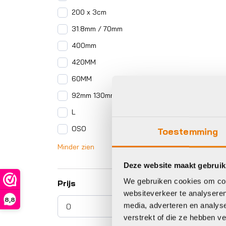
200 x 3cm
31.8mm / 70mm
400mm
420MM
60MM
92mm 130mm
L
OSO
Toestemming
Minder zien
Deze website maakt gebruik
We gebruiken cookies om cont
Prijs
websiteverkeer te analyseren
8,8
media, adverteren en analys
verstrekt of die ze hebben v