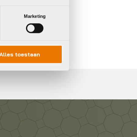
Marketing
In 3 keer betalen,
0%
rente
Alles toestaan