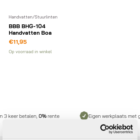
Handvatten/Stuurlinten
BBB BHG-104
Handvatten Boa
€
11,95
Op voorraad in winkel
3 keer betalen,
0%
rente
Eigen werkplaats met gec