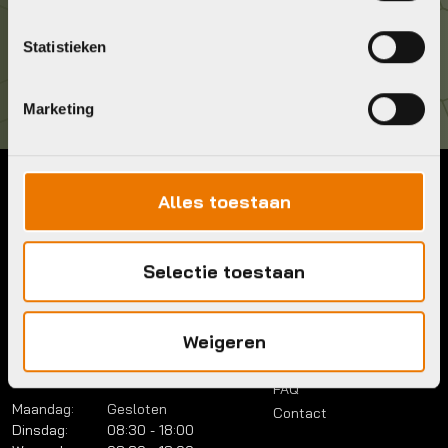
Kom langs!
Statistieken
Brouwerstraat 8B
1315 BP Almere
Marketing
Alles toestaan
Contact
Menu
Telefoon:
036 5304422
Account
Mail:
info@bykestore.nl
Selectie toestaan
Lease a bike
Adres:
Brouwerstraat 8B
Service pakket
1315 BP Almere
Over ons
Weigeren
Werkplaats
Vacatures
Openingstijden
FAQ
Maandag:
Gesloten
Contact
Dinsdag:
08:30 - 18:00