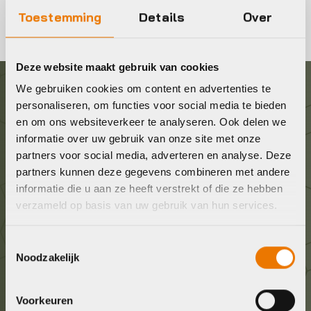
Toestemming
Details
Over
Deze website maakt gebruik van cookies
We gebruiken cookies om content en advertenties te
Graag in contact komen?
personaliseren, om functies voor social media te bieden
en om ons websiteverkeer te analyseren. Ook delen we
informatie over uw gebruik van onze site met onze
Wij staan voor je klaar! Neem contact op via de
partners voor social media, adverteren en analyse. Deze
onderstaande gegevens.
partners kunnen deze gegevens combineren met andere
informatie die u aan ze heeft verstrekt of die ze hebben
Stuur ons een e-mail
verzameld op basis van uw gebruik van hun services.
info@bykestore.nl
Toestemmingsselectie
Noodzakelijk
Geef ons een belletje
036 5304422
Voorkeuren