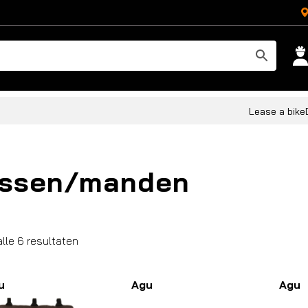
Lease a bike
assen/manden
Gesorteerd
alle 6 resultaten
op
populariteit
u
Agu
Agu