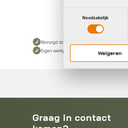
Toestemmingsselectie
Noodzakelijk
Bezorgd door heel Nederland
Eigen werkplaats met gecertificeerd perso
Weigeren
Graag in contact