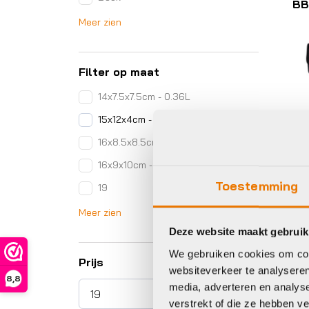
BB
Meer zien
Filter op maat
14x7.5x7.5cm - 0.36L
15x12x4cm - 0.72L
Ove
16x8.5x8.5cm -0.52L
BB
16x9x10cm - 0.69L
Bo
To
Toestemming
19
Oo
Hu
€
1
Meer zien
pri
pri
Deze website maakt gebruik
wa
is:
€2
€1
We gebruiken cookies om cont
Op 
Prijs
websiteverkeer te analyseren
8,8
media, adverteren en analys
verstrekt of die ze hebben v