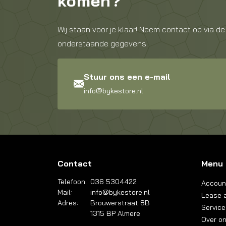
komen?
Wij staan voor je klaar! Neem contact op via de
onderstaande gegevens.
Stuur ons een e-mail
info@bykestore.nl
Contact
Menu
Telefoon:
036 5304422
Accoun
Mail:
info@bykestore.nl
Lease a
Adres:
Brouwerstraat 8B
Service
1315 BP Almere
Over o