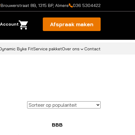
Brouwerstraat 8B, 1315 BP, Almere
036 5304422
Afspraak maken
Account
Dynamic Byke Fit
Service pakket
Over ons
Contact
BBB