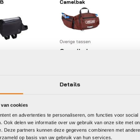
B
Camelbak
Overige tassen
Camelbak
REPACK LR
rige tassen
Oorspronkelijke
Huidige
€
74,99
€
84,99
B BSB-16
prijs
prijs
venbuistas
was:
is:
pPack
Details
€84,99.
€74,99.
rspronkelijke
idige
9,95
€
28,95
js
js
 van cookies
s:
8,95.
9,95.
ent en advertenties te personaliseren, om functies voor social
voorraad in winkel
Op voorraad in winkel
. Ook delen we informatie over uw gebruik van onze site met on
e. Deze partners kunnen deze gegevens combineren met andere i
erzameld op basis van uw gebruik van hun services.