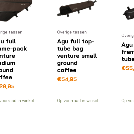
rige tassen
Overige tassen
Overi
u full
Agu full top-
Agu
ame-pack
tube bag
fra
nture
venture small
tub
edium
ground
€
55
ound
coffee
ffee
€
54,95
29,95
voorraad in winkel
Op voorraad in winkel
Op voo