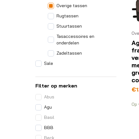
Overige tassen
Rugtassen
Stuurtassen
Ove
Tasaccessoires en
Ag
onderdelen
fr
Zadeltassen
ve
Sale
m
gr
co
Filter op merken
€
1
Abus
Op 
Agu
Basil
BBB
Beck