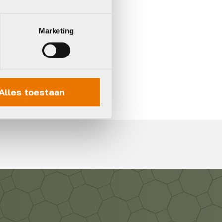
Marketing
In 3 keer betalen,
0%
rente
Alles toestaan