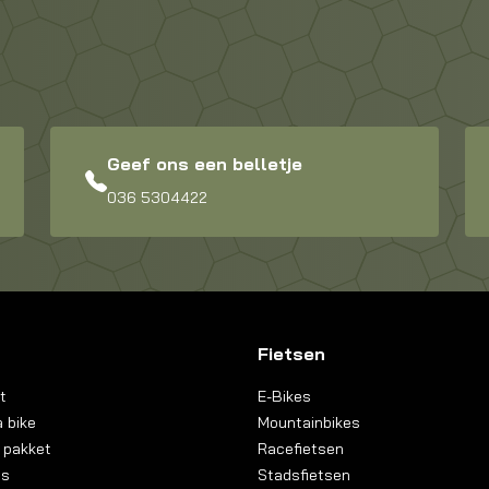
Geef ons een belletje
036 5304422
Fietsen
t
E-Bikes
 bike
Mountainbikes
 pakket
Racefietsen
ns
Stadsfietsen