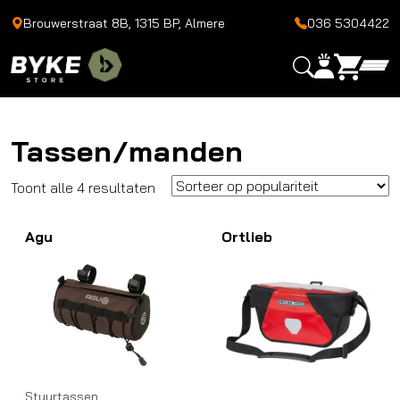
Brouwerstraat 8B, 1315 BP, Almere
036 5304422
Tassen/manden
Gesorteerd
Toont alle 4 resultaten
op
Agu
populariteit
Ortlieb
Stuurtassen