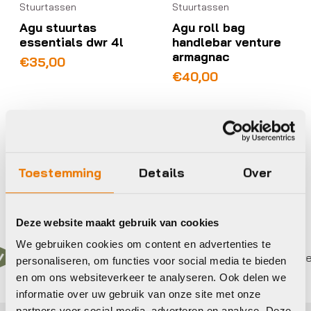
Stuurtassen
Stuurtassen
Agu stuurtas
Agu roll bag
essentials dwr 4l
handlebar venture
armagnac
€
35,00
€
40,00
Op voorraad in winkel
Op voorraad in winkel
Toestemming
Details
Over
Deze website maakt gebruik van cookies
We gebruiken cookies om content en advertenties te
n 3 keer betalen,
0%
rente
Eigen werkplaats met ge
personaliseren, om functies voor social media te bieden
en om ons websiteverkeer te analyseren. Ook delen we
informatie over uw gebruik van onze site met onze
partners voor social media, adverteren en analyse. Deze