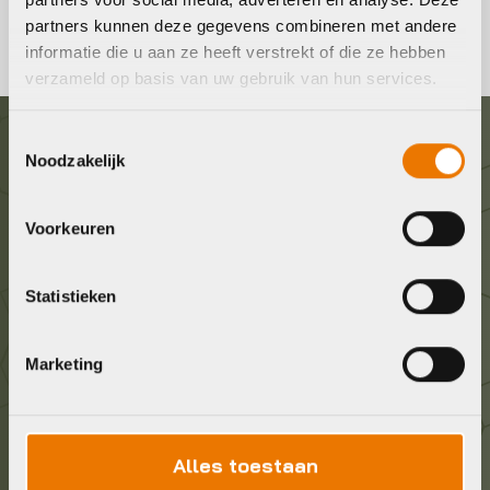
partners kunnen deze gegevens combineren met andere
informatie die u aan ze heeft verstrekt of die ze hebben
verzameld op basis van uw gebruik van hun services.
Toestemmingsselectie
Graag in contact komen?
Noodzakelijk
Wij staan voor je klaar! Neem contact op via de
Voorkeuren
onderstaande gegevens.
Statistieken
Stuur ons een e-mail
info@bykestore.nl
Marketing
Geef ons een belletje
036 5304422
Alles toestaan