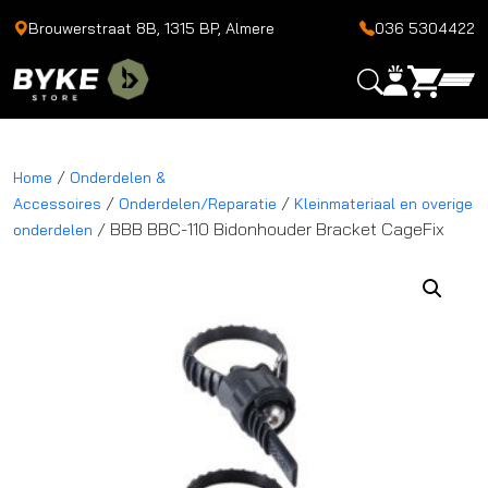
Brouwerstraat 8B, 1315 BP, Almere
036 5304422
/
Home
Onderdelen &
/
/
Accessoires
Onderdelen/Reparatie
Kleinmateriaal en overige
/ BBB BBC-110 Bidonhouder Bracket CageFix
onderdelen