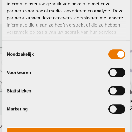
informatie over uw gebruik van onze site met onze
partners voor social media, adverteren en analyse. Deze
Gazelle
Kom
partners kunnen deze gegevens combineren met andere
informatie die u aan ze heeft verstrekt of die ze hebben
verzameld op basis van uw gebruik van hun services.
Toestemmingsselectie
Noodzakelijk
Voorkeuren
Statistieken
Kleinmateriaal en overige onderdelen
Previous
Nex
Kle
Gazelle GAZ KETTD KAST MILDLY
Kom
ZIJKAP + MIDDENPANEEL GRY
Marketing
€
6
€
24,95
Op v
Op voorraad in winkel
n