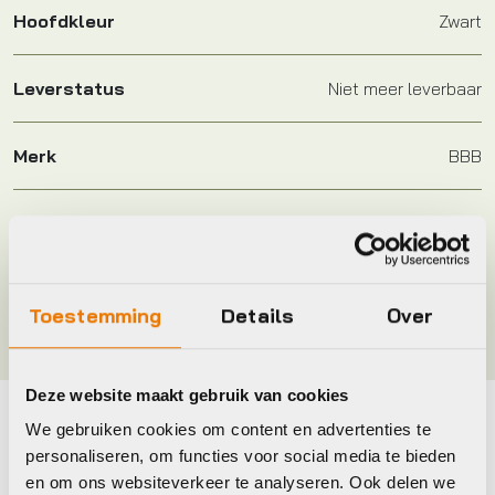
Hoofdkleur
Zwart
Leverstatus
Niet meer leverbaar
Merk
BBB
Maat
140mm
Kleur
Zwart
Toestemming
Details
Over
Deze website maakt gebruik van cookies
We gebruiken cookies om content en advertenties te
Maak je fiets compleet
personaliseren, om functies voor social media te bieden
en om ons websiteverkeer te analyseren. Ook delen we
Bekijk alle accessoires