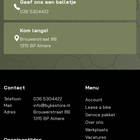
Geef ons een belletje
036 5304422
Kom langs!
Brouwerstraat 8B
1315 BP Almere
Contact
Menu
Telefoon:
036 5304422
Account
Mail:
info@bykestore.nl
Lease a bike
Adres:
Brouwerstraat 8B
Service pakket
1315 BP Almere
Over ons
Werkplaats
Vacatures
Openingstijden