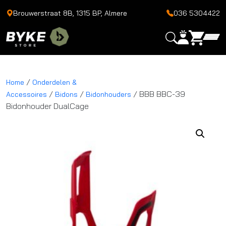
Brouwerstraat 8B, 1315 BP, Almere
036 5304422
/
Home
Onderdelen &
/
/
/ BBB BBC-39
Accessoires
Bidons
Bidonhouders
Bidonhouder DualCage