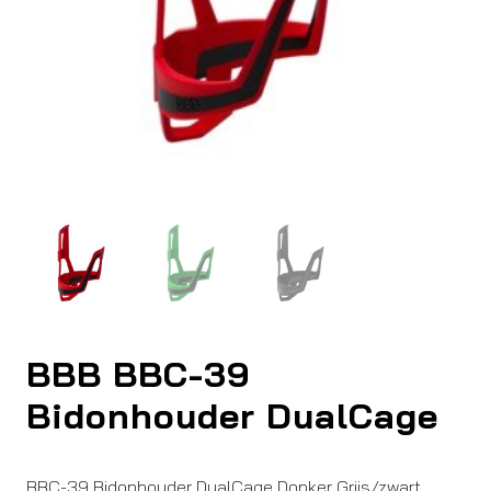
BBB BBC-39
Bidonhouder DualCage
BBC-39 Bidonhouder DualCage Donker Grijs/zwart