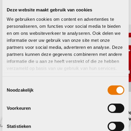
Deze website maakt gebruik van cookies
Trek
We gebruiken cookies om content en advertenties te
personaliseren, om functies voor social media te bieden
en om ons websiteverkeer te analyseren. Ook delen we
informatie over uw gebruik van onze site met onze
partners voor social media, adverteren en analyse. Deze
partners kunnen deze gegevens combineren met andere
informatie die u aan ze heeft verstrekt of die ze hebben
verzameld op basis van uw gebruik van hun services.
Toestemmingsselectie
Noodzakelijk
Bidonhouders
Voorkeuren
Trek Cage Elite Ocean Recycled
Plastic Radioactive
€
12,99
Statistieken