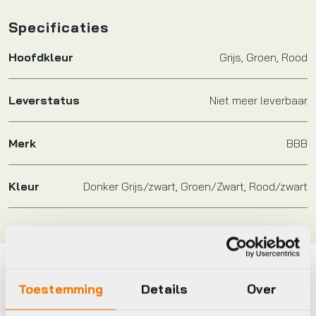
Specificaties
Hoofdkleur
Grijs, Groen, Rood
Leverstatus
Niet meer leverbaar
Merk
BBB
Kleur
Donker Grijs/zwart, Groen/Zwart, Rood/zwart
Maak je fiets compleet
Toestemming
Details
Over
Bekijk alle accessoires