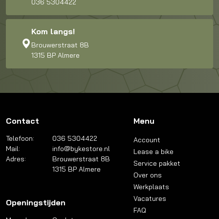
036 5304422
Kom langs!
Brouwerstraat 8B
1315 BP Almere
Contact
Menu
Telefoon:
036 5304422
Account
Mail:
info@bykestore.nl
Lease a bike
Adres:
Brouwerstraat 8B
Service pakket
1315 BP Almere
Over ons
Werkplaats
Vacatures
Openingstijden
FAQ