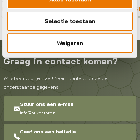
Prijsklasse:
€
21,95
-
€
14,95
€14,95
Op voorraad in winkel
Selectie toestaan
tot
€21,95
Weigeren
Graag in contact komen?
Wij staan voor je klaar! Neem contact op via de
onderstaande gegevens.
Stuur ons een e-mail
info@bykestore.nl
Geef ons een belletje