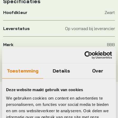
Specificaties
Hoofdkleur
Zwart
Leverstatus
Op voorraad bij leverancier
Merk
BBB
Kleur
MAT ZWART
Toestemming
Details
Over
Deze website maakt gebruik van cookies
Maak je fiets compleet
We gebruiken cookies om content en advertenties te
personaliseren, om functies voor social media te bieden
Bekijk alle accessoires
en om ons websiteverkeer te analyseren. Ook delen we
informatie over uw gebruik van onze site met onze