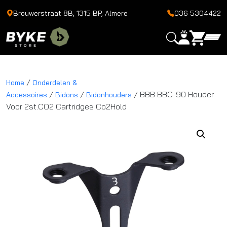
Brouwerstraat 8B, 1315 BP, Almere
036 5304422
/
Home
Onderdelen &
/
/
/ BBB BBC-90 Houder
Accessoires
Bidons
Bidonhouders
Voor 2st.CO2 Cartridges Co2Hold