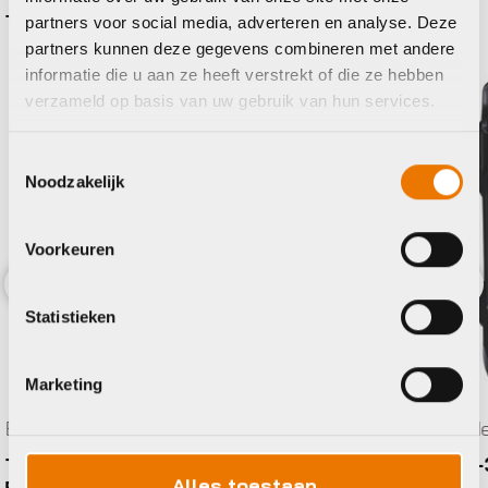
BBB
partners voor social media, adverteren en analyse. Deze
partners kunnen deze gegevens combineren met andere
informatie die u aan ze heeft verstrekt of die ze hebben
verzameld op basis van uw gebruik van hun services.
Toestemmingsselectie
Noodzakelijk
Voorkeuren
Previous
Nex
Statistieken
Marketing
Bidonhouders
Tri-BackUp
BBB BBC-36 Bidonhouder
Alles toestaan
FlexCage