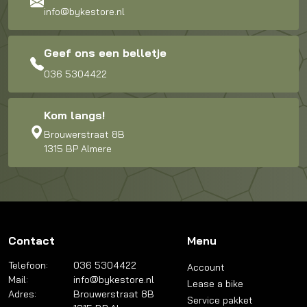
info@bykestore.nl
Geef ons een belletje
036 5304422
Kom langs!
Brouwerstraat 8B
1315 BP Almere
Contact
Menu
Telefoon:
036 5304422
Account
Mail:
info@bykestore.nl
Lease a bike
Adres:
Brouwerstraat 8B
Service pakket