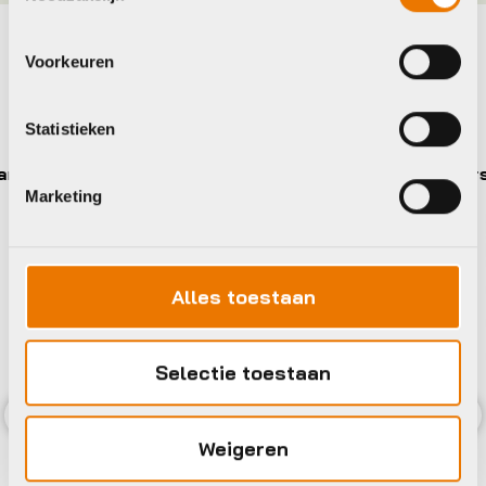
Voorkeuren
Maak je fiets compleet
Bekijk alle accessoires
Statistieken
Crankbrothers
Marketing
Alles toestaan
Selectie toestaan
Previous
Nex
Weigeren