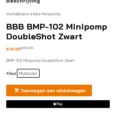
Beschrijving
Visma|lease a bike fietspomp
BBB BMP-102 Minipomp
DoubleShot Zwart
€
59,95
Oorspronkelijke
Huidige
€
41,99
prijs
prijs
BMP-102 Minipomp DoubleShot Zwart
was:
is:
€59,95.
€41,99.
Kleur
Multicolor
Toevoegen aan winkelwagen