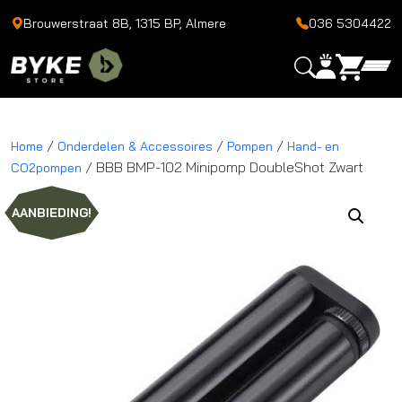
Brouwerstraat 8B, 1315 BP, Almere
036 5304422
/
/
/
Home
Onderdelen & Accessoires
Pompen
Hand- en
/ BBB BMP-102 Minipomp DoubleShot Zwart
CO2pompen
AANBIEDING!