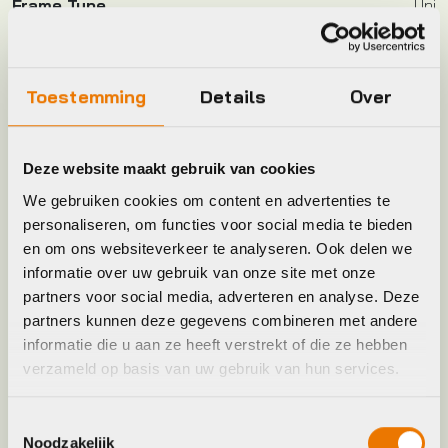
Frame Type
Uni
Hoofdkleur
Multicolor
Toestemming
Details
Over
Keyword
CADEAUARTIKEL
Deze website maakt gebruik van cookies
Leverstatus
Op voorraad bij leverancier
We gebruiken cookies om content en advertenties te
personaliseren, om functies voor social media te bieden
Model
Visma|lease a bike fietspomp
en om ons websiteverkeer te analyseren. Ook delen we
informatie over uw gebruik van onze site met onze
partners voor social media, adverteren en analyse. Deze
Merk
BBB
partners kunnen deze gegevens combineren met andere
informatie die u aan ze heeft verstrekt of die ze hebben
verzameld op basis van uw gebruik van hun services.
Kleur
Multicolor
Toestemmingsselectie
Noodzakelijk