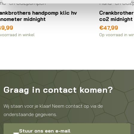
Hand- en CO2pompen
klic hv
Crankbrothers handpomp klic hv
co2 midnight editio
€
47,99
Op voorraad in winkel
Graag in contact komen?
Wij staan voor je klaar! Neem contact op via de
onderstaande gegevens.
Stuur ons een e-mail