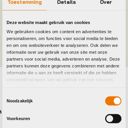
Toestemming
Details
Over
Merk
BBB
Deze website maakt gebruik van cookies
Maat
1/4 inch 2-24Nm
We gebruiken cookies om content en advertenties te
personaliseren, om functies voor social media te bieden
Kleur
Chroom
en om ons websiteverkeer te analyseren. Ook delen we
informatie over uw gebruik van onze site met onze
partners voor social media, adverteren en analyse. Deze
partners kunnen deze gegevens combineren met andere
informatie die u aan ze heeft verstrekt of die ze hebben
verzameld op basis van uw gebruik van hun services.
Maak je fiets compleet
Bekijk alle accessoires
Toestemmingsselectie
Noodzakelijk
BBB
Voorkeuren