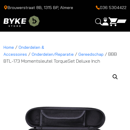
Brouwerstraat 8B, 1315 BP, Almere
036 5304422
/
Home
Onderdelen &
/
/
/ BBB
Accessoires
Onderdelen/Reparatie
Gereedschap
BTL-173 Momentsleutel TorqueSet Deluxe Inch