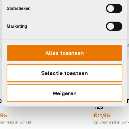
Statistieken
Marketing
Alles toestaan
Previous
Nex
Selectie toestaan
Gereedschap
Weigeren
l Hexagon
BBB BTL-46 Torx Sleutel Torx-T
T25
€
11,95
Op voorraad in winkel