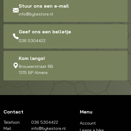
Stuur ons een e-mail
info@bykestore.nl
Geef ons een belletje
036 5304422
Kom langs!
Brouwerstraat 8B
1315 BP Almere
Contact
Menu
Telefoon:
036 5304422
Account
Mail:
info@bykestore.nl
Lease a bike