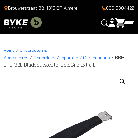
Brouwerstraat 8B, 1315 BP, Almere
036 5304422
/
Home
Onderdelen &
/
/
/ BBB
Accessoires
Onderdelen/Reparatie
Gereedschap
BTL-32L Bladboutsleutel BoldGrip Extra L