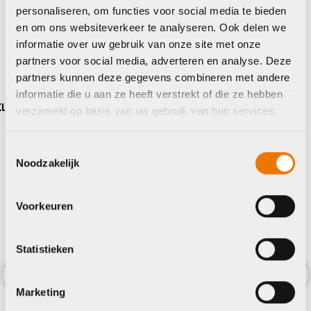
personaliseren, om functies voor social media te bieden
en om ons websiteverkeer te analyseren. Ook delen we
Maak je fiets compleet
informatie over uw gebruik van onze site met onze
partners voor social media, adverteren en analyse. Deze
Bekijk alle accessoires
partners kunnen deze gegevens combineren met andere
informatie die u aan ze heeft verstrekt of die ze hebben
BBB
verzameld op basis van uw gebruik van hun services.
Toestemmingsselectie
Noodzakelijk
Voorkeuren
Statistieken
Marketing
Previous
Nex