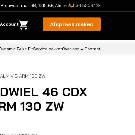
Brouwerstraat 8B, 1315 BP, Almere
036 5304422
Afspraak maken
Account
Dynamic Byke Fit
Service pakket
Over ons
Contact
 ALM V 5 ARM 130 ZW
NDWIEL 46 CDX
ARM 130 ZW