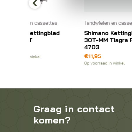
Previous
ssettes
Tandwielen en cassettes
Ta
ngblad
Shimano Kettingblad
S
30T-MM Tiagra FC-
s
4703
8
€
11,95
€
Op voorraad in winkel
Op 
Graag in contact
komen?