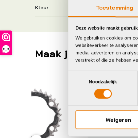
Toestemming
Kleur
Deze website maakt gebruik
We gebruiken cookies om cont
websiteverkeer te analyseren
8,8
Maak je fiets compl
media, adverteren en analys
verstrekt of die ze hebben v
Toestemmingsselectie
Shimano
Sh
Noodzakelijk
Weigeren