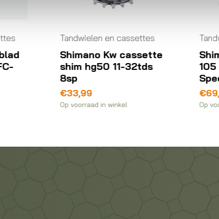
ndwielen en cassettes
Tandwielen en cassett
himano Kw cassette
Shimano Cassette
him hg50 11-32tds
105 CS-R7000 11
sp
Speed 11-30
33,99
€
69,99
voorraad in winkel
Op voorraad in winkel