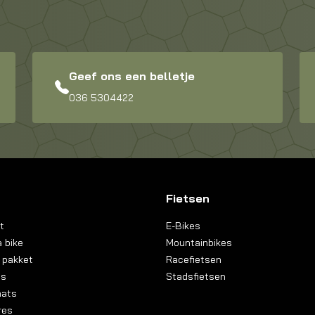
Geef ons een belletje
036 5304422
Fietsen
t
E-Bikes
 bike
Mountainbikes
 pakket
Racefietsen
ns
Stadsfietsen
aats
res