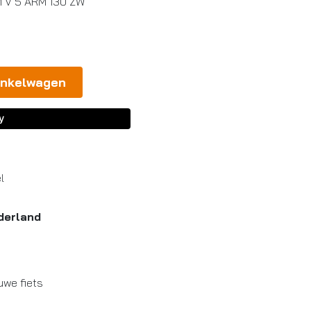
 V 5 ARM 130 ZW
inkelwagen
l
derland
uwe fiets