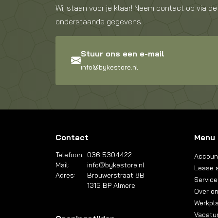
Wij staan voor je klaar! Neem contact op via de
onderstaande gegevens.
Stuur ons een e-mail
info@bykestore.nl
Contact
Menu
Telefoon:
036 5304422
Accoun
Mail:
info@bykestore.nl
Lease a
Adres:
Brouwerstraat 8B
Service
1315 BP Almere
Over o
Werkpl
Vacatu