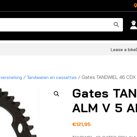
Lease a bike
/
/ Gates TANDWIEL 46 CDX
 versnelling
Tandwielen en cassettes
Gates TA
ALM V 5 
€
121,95