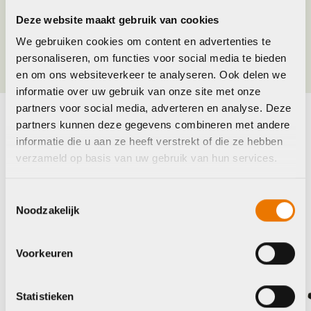
Deze website maakt gebruik van cookies
Kleur
Zilver
We gebruiken cookies om content en advertenties te
personaliseren, om functies voor social media te bieden
en om ons websiteverkeer te analyseren. Ook delen we
informatie over uw gebruik van onze site met onze
partners voor social media, adverteren en analyse. Deze
partners kunnen deze gegevens combineren met andere
Maak je fiets compleet
informatie die u aan ze heeft verstrekt of die ze hebben
verzameld op basis van uw gebruik van hun services.
Bekijk alle accessoires
Toestemmingsselectie
Sram
Kmc
Noodzakelijk
Voorkeuren
Statistieken