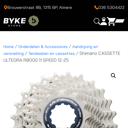
Brouwerstraat 8B, 1315 BP, Almere
036 5304422
/
/
Home
Onderdelen & Accessoires
Aandrijving en
/
/ Shimano CASSETTE
versnelling
Tandwielen en cassettes
ULTEGRA R8000 11 SPEED 12-25