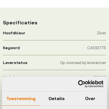
Specificaties
Hoofdkleur
Zilver
Keyword
CASSETTE
Leverstatus
Op voorraad bij leverancier
Model
Ultegra R8000
Merk
Shimano
Toestemming
Details
Over
Jaar
2025