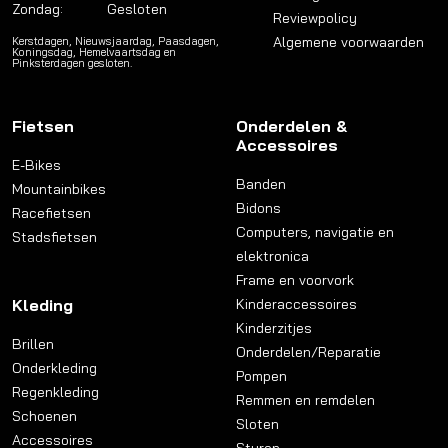
Zondag:
Gesloten
Reviewpolicy
Algemene voorwaarden
Kerstdagen, Nieuwsjaardag, Paasdagen,
Koningsdag, Hemelvaartsdag en
Pinksterdagen gesloten.
Fietsen
Onderdelen &
Accessoires
E-Bikes
Banden
Mountainbikes
Bidons
Racefietsen
Computers, navigatie en
Stadsfietsen
elektronica
Frame en voorvork
Kleding
Kinderaccessoires
Kinderzitjes
Brillen
Onderdelen/Reparatie
Onderkleding
Pompen
Regenkleding
Remmen en remdelen
Schoenen
Sloten
Accessoires
Sturen