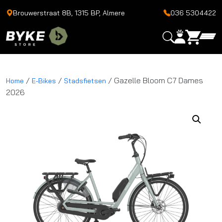
Brouwerstraat 8B, 1315 BP, Almere
036 5304422
/
/
/ Gazelle Bloom C7 Dames
Home
E-Bikes
Stadsfietsen
2026