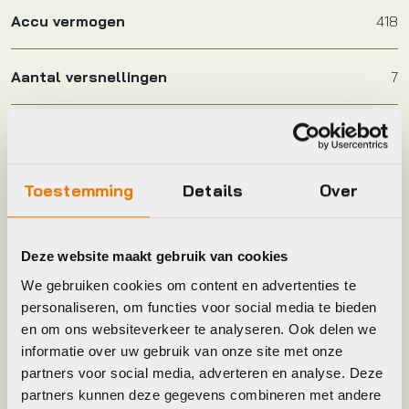
Accu vermogen
418
Aantal versnellingen
7
Accu ampere uur
11.6
Accu locatie
FRAME
Toestemming
Details
Over
Accu oplaadbaar in fiets
1
Deze website maakt gebruik van cookies
We gebruiken cookies om content en advertenties te
Accu voltage
36
personaliseren, om functies voor social media te bieden
en om ons websiteverkeer te analyseren. Ook delen we
informatie over uw gebruik van onze site met onze
Frame Type
Dames
partners voor social media, adverteren en analyse. Deze
partners kunnen deze gegevens combineren met andere