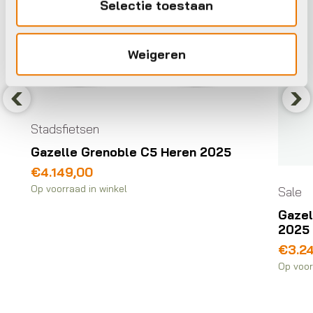
Selectie toestaan
Weigeren
Previous
Nex
Stadsfietsen
Gazelle Grenoble C5 Heren 2025
€
4.149,00
Op voorraad in winkel
Sale
Gazel
2025
Oorsp
Huidi
€
3.2
prijs
prijs
Op voor
was:
is:
€3.79
€3.24