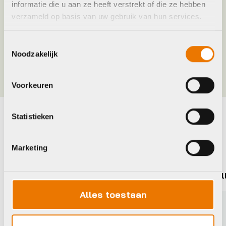
Gemiddeld actieradius
48
informatie die u aan ze heeft verstrekt of die ze hebben
verzameld op basis van uw gebruik van hun services.
Hoofdkleur
Groen
Toestemmingsselectie
Noodzakelijk
Meer tonen
Voorkeuren
Statistieken
Maak je fiets compleet
Bekijk alle accessoires
Marketing
Gazelle
Gazel
Alles toestaan