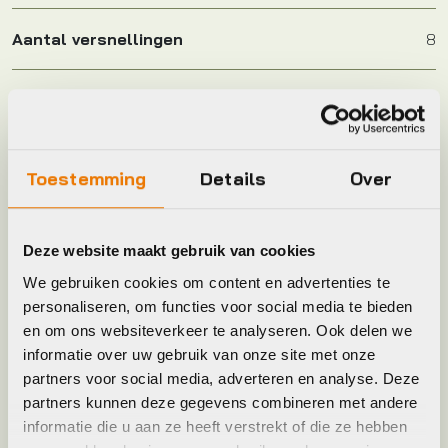
Aantal versnellingen
8
Afneembaar display
1
Frame Type
Lage instap
Toestemming
Details
Over
Hoofdkleur
Groen, Zwart
Deze website maakt gebruik van cookies
Keyword
FIETS
We gebruiken cookies om content en advertenties te
personaliseren, om functies voor social media te bieden
en om ons websiteverkeer te analyseren. Ook delen we
Leverstatus
Op voorraad bij leverancier
informatie over uw gebruik van onze site met onze
partners voor social media, adverteren en analyse. Deze
partners kunnen deze gegevens combineren met andere
Materiaal
ALUMINIUM
informatie die u aan ze heeft verstrekt of die ze hebben