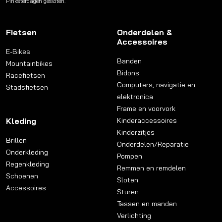
Pinksterdagen gesloten.
Fietsen
Onderdelen &
Accessoires
E-Bikes
Banden
Mountainbikes
Bidons
Racefietsen
Computers, navigatie en
Stadsfietsen
elektronica
Frame en voorvork
Kleding
Kinderaccessoires
Kinderzitjes
Brillen
Onderdelen/Reparatie
Onderkleding
Pompen
Regenkleding
Remmen en remdelen
Schoenen
Sloten
Accessoires
Sturen
Tassen en manden
Verlichting