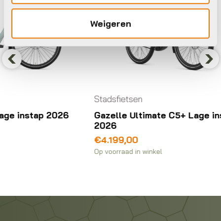
Weigeren
Previous
Nex
Stadsfietsen
Stads
Gazelle Ultimate C5+ Lage instap
Gaze
2026
202
€
4.199,00
€
2.6
Op voorraad in winkel
Op voo