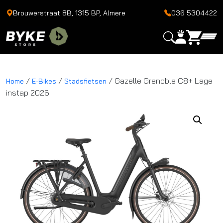
Brouwerstraat 8B, 1315 BP, Almere
036 5304422
/
/
/ Gazelle Grenoble C8+ Lage
Home
E-Bikes
Stadsfietsen
instap 2026