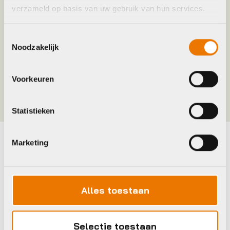
verzameld op basis van uw gebruik van hun services.
Merk casette
SRAM
Toestemmingsselectie
Noodzakelijk
Merk crankset
SRAM
Voorkeuren
Meer tonen
Statistieken
Marketing
Maak je fiets compleet
Bekijk alle accessoires
Alles toestaan
Cube
Trek
Selectie toestaan