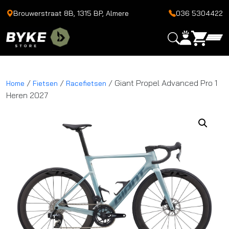
Brouwerstraat 8B, 1315 BP, Almere
036 5304422
/
/
/ Giant Propel Advanced Pro 1
Home
Fietsen
Racefietsen
Heren 2027