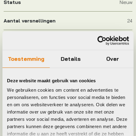
Status
Nieuw
Aantal versnellingen
24
Frame Type
Heren
Hoofdkleur
Zilver
Toestemming
Details
Over
Keyword
FIETS
Deze website maakt gebruik van cookies
We gebruiken cookies om content en advertenties te
Leverstatus
Op voorraad bij leverancier
personaliseren, om functies voor social media te bieden
en om ons websiteverkeer te analyseren. Ook delen we
informatie over uw gebruik van onze site met onze
Materiaal
Carbon
partners voor social media, adverteren en analyse. Deze
partners kunnen deze gegevens combineren met andere
Merk banden
GIANT
informatie die u aan ze heeft verstrekt of die ze hebben