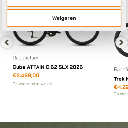
Weigeren
Previous
Nex
Racefietsen
Cube ATTAIN C:62 SLX 2026
Racef
€
2.499,00
Trek 
Op voorraad in winkel
Oorsp
Huidi
€
4.2
prijs
prijs
Op voor
was:
is:
€4.79
€4.29