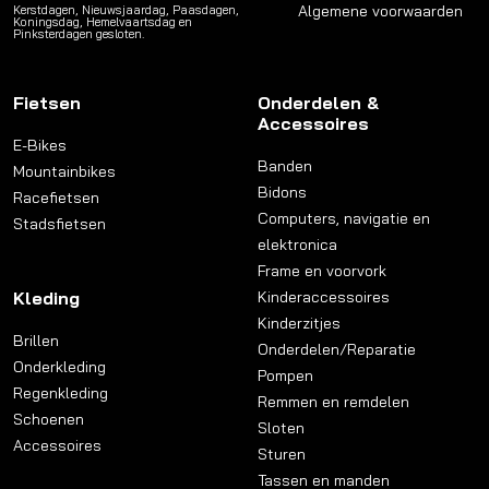
Algemene voorwaarden
Kerstdagen, Nieuwsjaardag, Paasdagen,
Koningsdag, Hemelvaartsdag en
Pinksterdagen gesloten.
Fietsen
Onderdelen &
Accessoires
E-Bikes
Banden
Mountainbikes
Bidons
Racefietsen
Computers, navigatie en
Stadsfietsen
elektronica
Frame en voorvork
Kleding
Kinderaccessoires
Kinderzitjes
Brillen
Onderdelen/Reparatie
Onderkleding
Pompen
Regenkleding
Remmen en remdelen
Schoenen
Sloten
Accessoires
Sturen
Tassen en manden