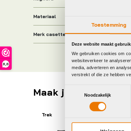
Materiaal
Toestemming
Merk casette
Deze website maakt gebruik
We gebruiken cookies om cont
websiteverkeer te analyseren
8,8
media, adverteren en analys
verstrekt of die ze hebben v
Toestemmingsselectie
Maak je fiets compl
Noodzakelijk
Trek
Gi