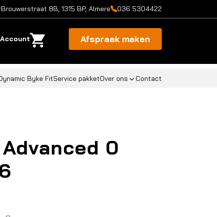
Brouwerstraat 8B, 1315 BP, Almere
036 5304422
Afspraak maken
Account
Dynamic Byke Fit
Service pakket
Over ons
Contact
 Advanced 0
6