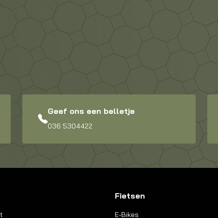
Geef ons een belletje
036 5304422
Fietsen
t
E-Bikes