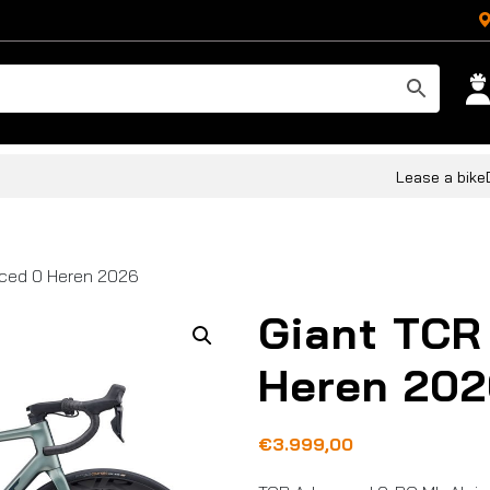
Lease a bike
ced 0 Heren 2026
Giant TCR
Heren 202
€
3.999,00