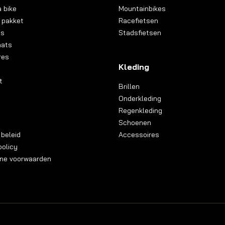
 bike
Mountainbikes
 pakket
Racefietsen
ns
Stadsfietsen
aats
res
Kleding
t
Brillen
Onderkleding
Regenkleding
Schoenen
 beleid
Accessoires
olicy
ne voorwaarden