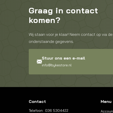
Graag in contact
komen?
Wij staan voor je klaar! Neem contact op via de
onderstaande gegevens.
Stuur ons een e-mail
info@bykestore.nl
Contact
Menu
Telefoon:
036 5304422
Accoun