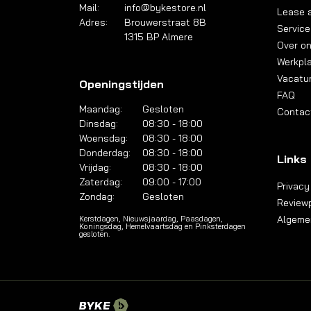
Mail:
info@bykestore.nl
Lease a
Adres:
Brouwerstraat 8B
Service
1315 BP Almere
Over o
Werkpl
Vacatu
Openingstijden
FAQ
Maandag:
Gesloten
Contac
Dinsdag:
08:30 - 18:00
Woensdag:
08:30 - 18:00
Donderdag:
08:30 - 18:00
Links
Vrijdag:
08:30 - 18:00
Zaterdag:
09:00 - 17:00
Privacy
Zondag:
Gesloten
Reviewp
Algeme
Kerstdagen, Nieuwsjaardag, Paasdagen,
Koningsdag, Hemelvaartsdag en Pinksterdagen
gesloten.