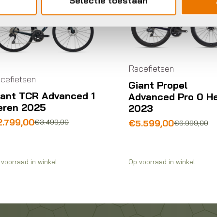
Selectie toestaan
Racefietsen
cefietsen
Giant Propel
iant TCR Advanced 1
Advanced Pro 0 H
eren 2025
2023
rspronkelijke
idige
2.799,00
Oorspronkelijke
Huidige
€
3.499,00
€
5.599,00
€
6.999,00
ijs
ijs
prijs
prijs
s:
was:
is:
.499,00.
.799,00.
€6.999,00.
€5.599,00.
voorraad in winkel
Op voorraad in winkel