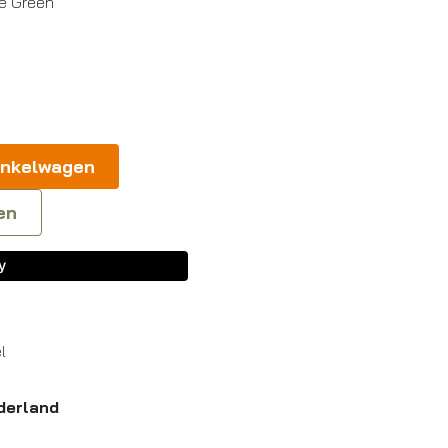
e Green
inkelwagen
en
l
derland