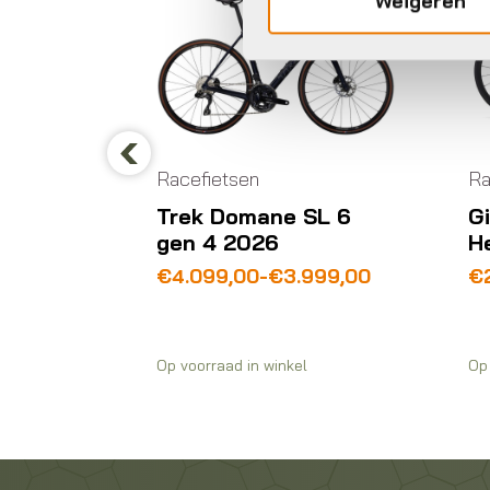
Weigeren
Racefietsen
Ra
Previous
SLR 7
Trek Domane SL 6
G
gen 4 2026
H
Prijsklasse:
Oo
Hu
€
4.099,00
-
€
3.999,00
€
€3.999,00
pr
pr
tot
wa
is:
€4.099,00
€3
€2
Op voorraad in winkel
Op 