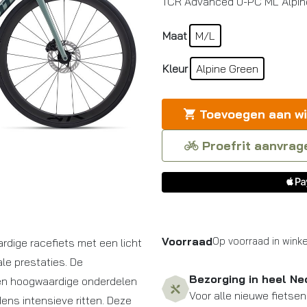
TCR Advanced 0-PC ML Alpin
Maat
M/L
Kleur
Alpine Green
Toevoegen aan w
Proefrit aanvrag
Voorraad
Op voorraad in winke
dige racefiets met een licht
le prestaties. De
Bezorging in heel Ne
 en hoogwaardige onderdelen
Voor alle nieuwe fietsen
dens intensieve ritten. Deze