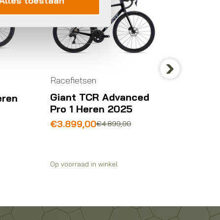
Alles toestaan
Racefietsen
Racefie
Next
Giant TCR Advanced
Trek 
eren
Pro 1 Heren 2025
8 202
Oorspronkelijke
Huidige
Oorspr
Huidig
€
3.899,00
€
5.39
€
4.899,00
prijs
prijs
prijs
prijs
was:
is:
was:
is:
€4.899,00.
€3.899,00.
€5.999
€5.399
Op voorraad in winkel
Op voorra