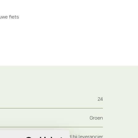
uwe fiets
24
Groen
Op voorraad bij leverancier