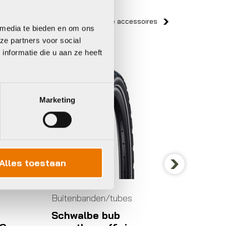
Bekijk alle accessoires
 media te bieden en om ons
ze partners voor social
nformatie die u aan ze heeft
Schwalbe
Schwal
Marketing
Alles toestaan
Next
Buitenbanden/tubes
Buiten
Schwalbe bub
Schwa