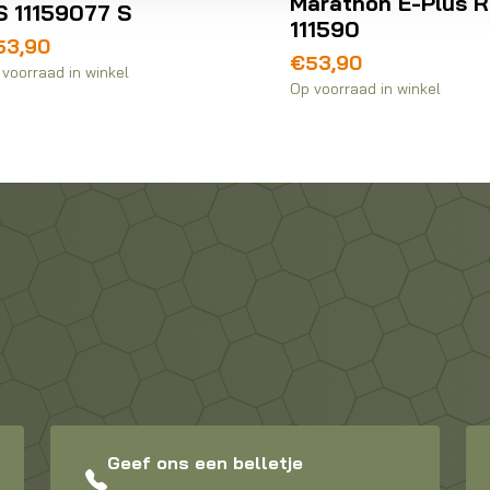
Marathon E-Plus 
S 11159077 S
111590
53,90
€
53,90
voorraad in winkel
Op voorraad in winkel
Geef ons een belletje