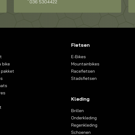
036 5304422
Fietsen
t
E-Bikes
 bike
Mountainbikes
 pakket
Racefietsen
ns
Stadsfietsen
aats
res
Kleding
t
Brillen
Onderkleding
Regenkleding
Schoenen