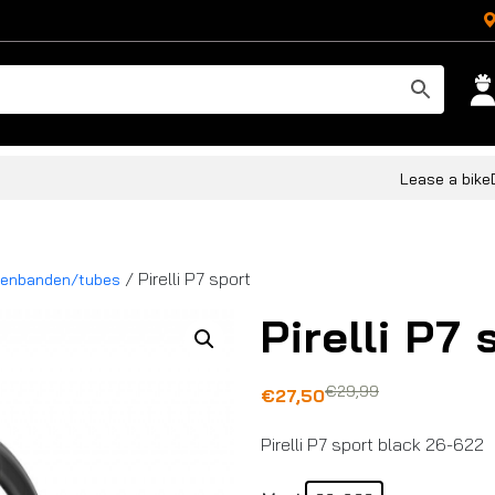
Lease a bike
/ Pirelli P7 sport
tenbanden/tubes
Pirelli P7 
€
29,99
Oorspronkelijke
Huidige
€
27,50
prijs
prijs
Pirelli P7 sport black 26-622
was:
is:
€29,99.
€27,50.