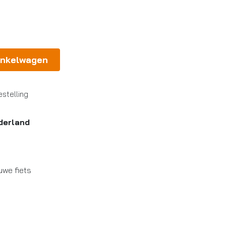
inkelwagen
stelling
derland
uwe fiets