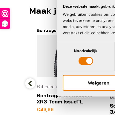
Deze website maakt gebruik
Maak je fiets compl
We gebruiken cookies om cont
websiteverkeer te analyseren
8,8
media, adverteren en analys
Bontrager
Sc
verstrekt of die ze hebben v
Toestemmingsselectie
Noodzakelijk
bes
Weigeren
Buitenbanden/tubes
Previous
Bontrager Buitenband
 gg ts
Bu
XR3 Team IssueTL
 zw
S
€
49,99
3