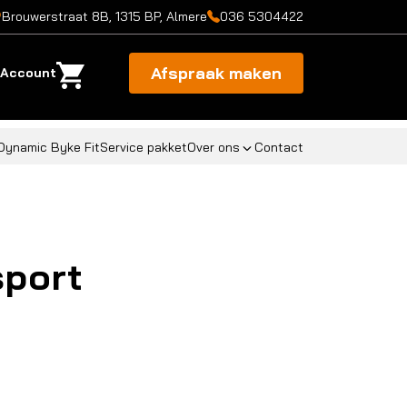
Brouwerstraat 8B, 1315 BP, Almere
036 5304422
Afspraak maken
Account
Dynamic Byke Fit
Service pakket
Over ons
Contact
sport