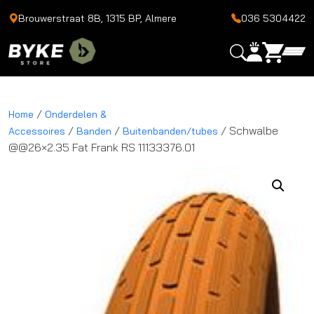
Brouwerstraat 8B, 1315 BP, Almere
036 5304422
/
Home
Onderdelen &
/
/
/ Schwalbe
Accessoires
Banden
Buitenbanden/tubes
@@26×2.35 Fat Frank RS 11133376.01