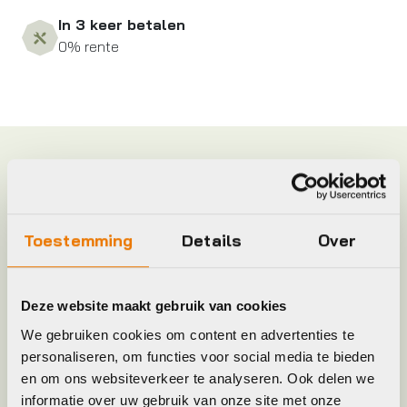
In 3 keer betalen
0% rente
Specificaties
Frame Type
Uni
Toestemming
Details
Over
Hoofdkleur
Bruin
Deze website maakt gebruik van cookies
Keyword
BAND
We gebruiken cookies om content en advertenties te
personaliseren, om functies voor social media te bieden
en om ons websiteverkeer te analyseren. Ook delen we
Leverstatus
Niet meer leverbaar
informatie over uw gebruik van onze site met onze