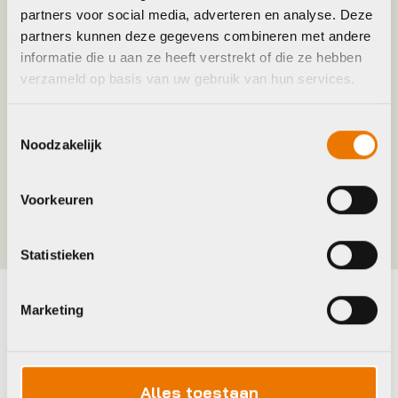
partners voor social media, adverteren en analyse. Deze
Model
FAT FRANK
partners kunnen deze gegevens combineren met andere
informatie die u aan ze heeft verstrekt of die ze hebben
verzameld op basis van uw gebruik van hun services.
Merk
Schwalbe
Toestemmingsselectie
Maat
60-559
Noodzakelijk
Kleur
Bruin
Voorkeuren
Statistieken
Marketing
Maak je fiets compleet
Bekijk alle accessoires
Alles toestaan