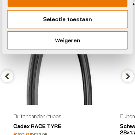
Cadex
Schwa
Selectie toestaan
Weigeren
Previous
Nex
Buitenbanden/tubes
Buite
Cadex RACE TYRE
Schwa
28×1.
Oorspronkelijke
Huidige
€
69,95
€
79,95