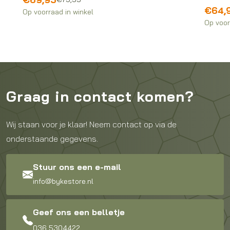
prijs
prijs
€
64,
Op voorraad in winkel
was:
is:
Op voor
€79,95.
€69,95.
Graag in contact komen?
Wij staan voor je klaar! Neem contact op via de
onderstaande gegevens.
Stuur ons een e-mail
info@bykestore.nl
Geef ons een belletje
036 5304422