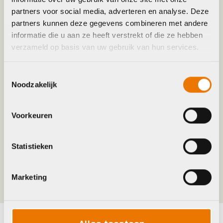
Model
Energizer Plus
partners voor social media, adverteren en analyse. Deze
partners kunnen deze gegevens combineren met andere
informatie die u aan ze heeft verstrekt of die ze hebben
Plaatsbepaling
R
verzameld op basis van uw gebruik van hun services.
Merk
Schwalbe
Toestemmingsselectie
Noodzakelijk
Jaar
2018
Voorkeuren
Maat
40-622
Statistieken
Kleur
BLACK, Zwart
Marketing