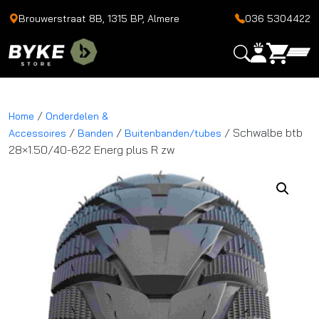
Brouwerstraat 8B, 1315 BP, Almere
036 5304422
/
Home
Onderdelen &
/
/
/ Schwalbe btb
Accessoires
Banden
Buitenbanden/tubes
28×1.50/40-622 Energ plus R zw