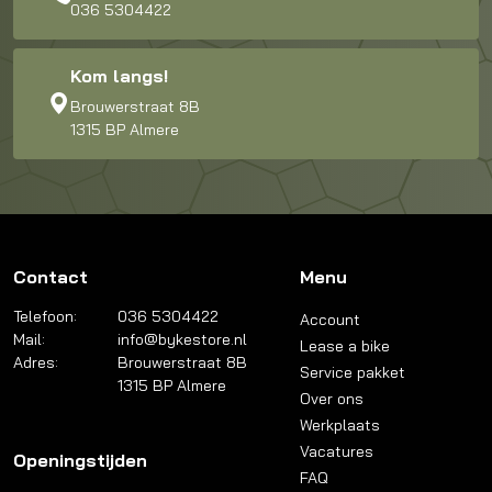
036 5304422
Kom langs!
Brouwerstraat 8B
1315 BP Almere
Contact
Menu
Telefoon:
036 5304422
Account
Mail:
info@bykestore.nl
Lease a bike
Adres:
Brouwerstraat 8B
Service pakket
1315 BP Almere
Over ons
Werkplaats
Vacatures
Openingstijden
FAQ