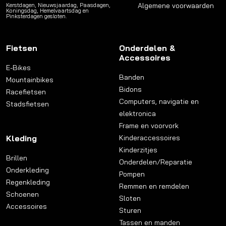
Algemene voorwaarden
Kerstdagen, Nieuwsjaardag, Paasdagen,
Koningsdag, Hemelvaartsdag en
Pinksterdagen gesloten.
Fietsen
Onderdelen &
Accessoires
E-Bikes
Banden
Mountainbikes
Bidons
Racefietsen
Computers, navigatie en
Stadsfietsen
elektronica
Frame en voorvork
Kleding
Kinderaccessoires
Kinderzitjes
Brillen
Onderdelen/Reparatie
Onderkleding
Pompen
Regenkleding
Remmen en remdelen
Schoenen
Sloten
Accessoires
Sturen
Tassen en manden