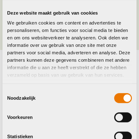
Merk
Shimano
Deze website maakt gebruik van cookies
We gebruiken cookies om content en advertenties te
Jaar
2025
personaliseren, om functies voor social media te bieden
en om ons websiteverkeer te analyseren. Ook delen we
informatie over uw gebruik van onze site met onze
partners voor social media, adverteren en analyse. Deze
partners kunnen deze gegevens combineren met andere
informatie die u aan ze heeft verstrekt of die ze hebben
Maak je fiets compleet
verzameld op basis van uw gebruik van hun services.
Bekijk alle accessoires
Toestemmingsselectie
Shimano
BBB
Noodzakelijk
Voorkeuren
Statistieken