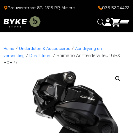
Brouwerstraat 8B, 1315 BP, Almere
036 5304422
/
/
Home
Onderdelen & Accessoires
Aandrijving en
/
/ Shimano Achterderailleur GRX
versnelling
Deraillleurs
RX827