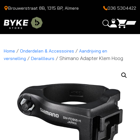
Brouwerstraat 8B, 1315 BP, Almere
036 5304422
/
/
Home
Onderdelen & Accessoires
Aandrijving en
/
/ Shimano Adapter Klem Hoog
versnelling
Deraillleurs