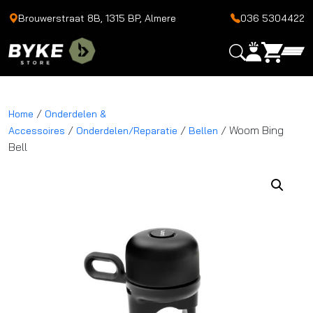
Brouwerstraat 8B, 1315 BP, Almere
036 5304422
/
Home
Onderdelen &
/
/
/ Woom Bing
Accessoires
Onderdelen/Reparatie
Bellen
Bell