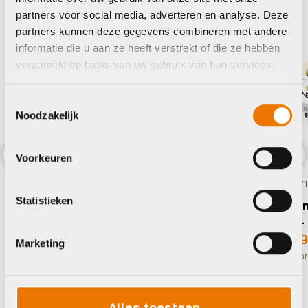
partners voor social media, adverteren en analyse. Deze
partners kunnen deze gegevens combineren met andere
informatie die u aan ze heeft verstrekt of die ze hebben
verzameld op basis van uw gebruik van hun services.
Toestemmingsselectie
Noodzakelijk
Bellen
Voorkeuren
Xlc BEL RING ZW
Previous
Nex
Bellen
€
10,50
Statistieken
Lezy
Op voorraad in winkel
BELL
€
16,
Marketing
Op voor
Alles toestaan