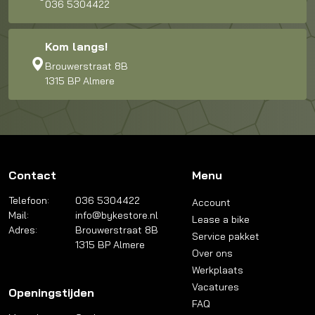
036 5304422
Kom langs!
Brouwerstraat 8B
1315 BP Almere
Contact
Menu
Telefoon:
036 5304422
Account
Mail:
info@bykestore.nl
Lease a bike
Adres:
Brouwerstraat 8B
Service pakket
1315 BP Almere
Over ons
Werkplaats
Vacatures
Openingstijden
FAQ