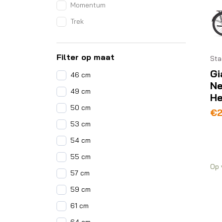
Momentum
Trek
Filter op maat
Sta
Gi
46 cm
Ne
49 cm
He
50 cm
€
2
53 cm
54 cm
55 cm
Op 
57 cm
59 cm
61 cm