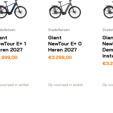
dsfietsen
Stadsfietsen
Stads
ant
Giant
Gian
wTour E+ 1
NewTour E+ 0
New
ren 2027
Heren 2027
Dem
ins
.999,00
€
3.299,00
€
3.
voorraad in winkel
Op voorraad in winkel
Op voo