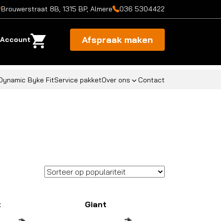
Brouwerstraat 8B, 1315 BP, Almere
036 5304422
Afspraak maken
Account
Dynamic Byke Fit
Service pakket
Over ons
Contact
t
Giant