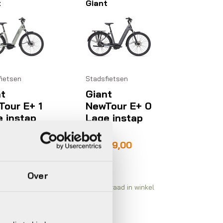
t
Giant
fietsen
Stadsfietsen
t
Giant
our E+ 1
NewTour E+ 0
 instap
Lage instap
7
2027
999,00
€
3.299,00
Over
rraad in winkel
Op voorraad in winkel