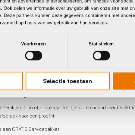
ent en advertenties te personaliseren, om functies voor social
. Ook delen we informatie over uw gebruik van onze site met on
e. Deze partners kunnen deze gegevens combineren met andere i
erzameld op basis van uw gebruik van hun services.
Gratis
verzending vanaf €50
Voorkeuren
Statistieken
neel
Selectie toestaan
ets kopen
? Bekijk online of in onze winkel het ruime assortiment elektri
fspraak voor een proefrit.
ts een GRATIS Servicepakket.