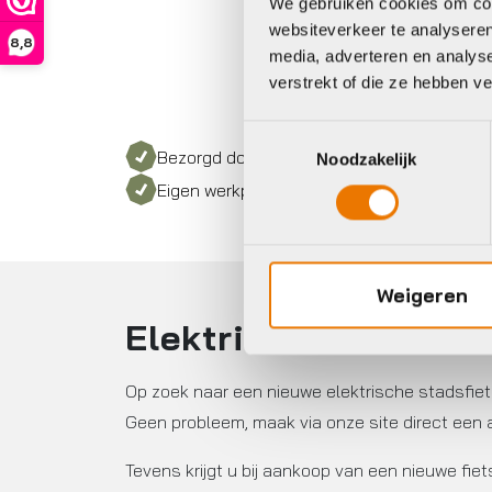
We gebruiken cookies om cont
websiteverkeer te analyseren
8,8
media, adverteren en analys
verstrekt of die ze hebben v
Toestemmingsselectie
Bezorgd door heel Nederland
Noodzakelijk
Eigen werkplaats met gecertificeerd perso
Weigeren
Elektrische Stadsfi
Op zoek naar een nieuwe elektrische stadsfiets
Geen probleem, maak via onze site direct een a
Tevens krijgt u bij aankoop van een nieuwe fie