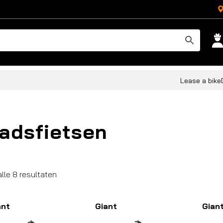
Lease a bike
adsfietsen
Gesorteerd
alle 8 resultaten
op
populariteit
ant
Giant
Gian