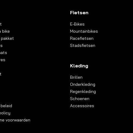
Fietsen
t
E-Bikes
 bike
Mountainbikes
 pakket
Racefietsen
ns
Stadsfietsen
aats
res
Kleding
t
Brillen
Onderkleding
Regenkleding
Schoenen
 beleid
Accessoires
olicy
ne voorwaarden