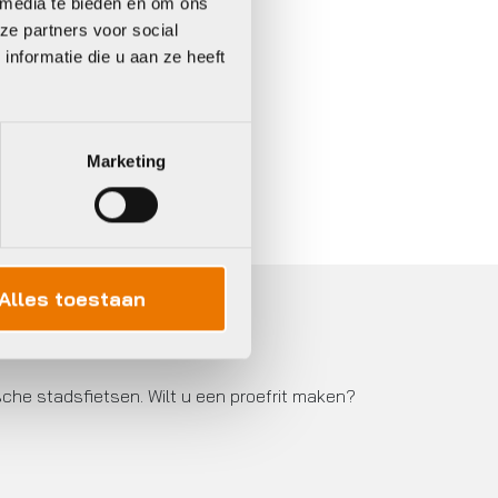
 media te bieden en om ons
ze partners voor social
nformatie die u aan ze heeft
In 3 keer betalen,
0%
rente
Marketing
Alles toestaan
sche stadsfietsen. Wilt u een proefrit maken?