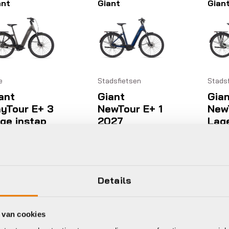
ant
Giant
Gian
e
Stadsfietsen
Stads
ant
Giant
Gian
yTour E+ 3
NewTour E+ 1
NewT
ge instap
2027
Lage
027
202
€
2.999,00
ijsklasse:
.799,00
-
€
3.599,00
€
2.
.599,00
t
Details
.799,00
voorraad in winkel
Op voorraad in winkel
Op voo
 van cookies