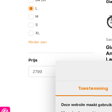
64 cm
Gi
L
M
S
XL
Sal
Minder zien
Gi
An
La
Prijs
2
Pr
€
3
€3
to
Toestemming
€3
Op 
Deze website maakt gebruik