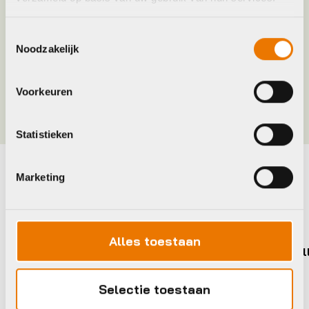
Gemiddeld actieradius
112
Toestemmingsselectie
Noodzakelijk
Handvatbediening
1
Voorkeuren
Meer tonen
Statistieken
Marketing
Maak je fiets compleet
Bekijk alle accessoires
Alles toestaan
Gazelle
Gazel
Selectie toestaan