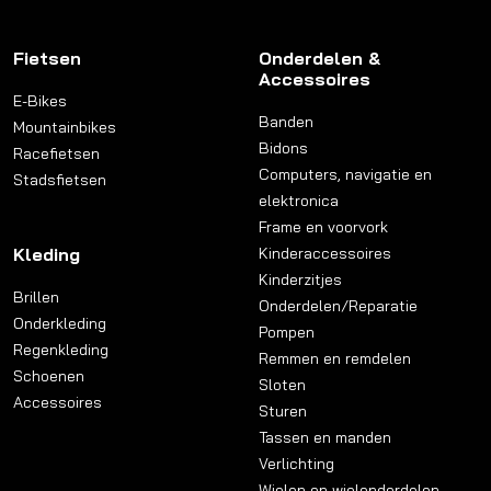
Fietsen
Onderdelen &
Accessoires
E-Bikes
Banden
Mountainbikes
Bidons
Racefietsen
Computers, navigatie en
Stadsfietsen
elektronica
Frame en voorvork
Kleding
Kinderaccessoires
Kinderzitjes
Brillen
Onderdelen/Reparatie
Onderkleding
Pompen
Regenkleding
Remmen en remdelen
Schoenen
Sloten
Accessoires
Sturen
Tassen en manden
Verlichting
Wielen en wielonderdelen