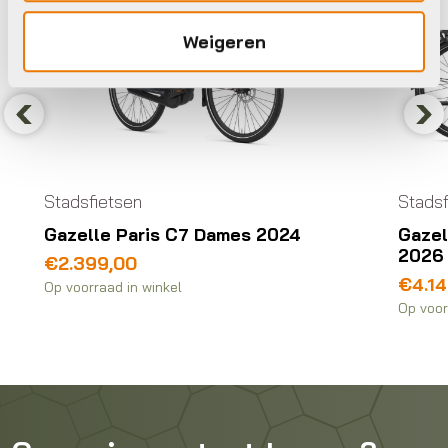
Weigeren
Previous
Nex
Stadsfietsen
Stadsf
Gazelle Paris C7 Dames 2024
Gazel
2026
€
2.399,00
€
4.1
Op voorraad in winkel
Op voor