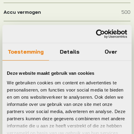
Accu vermogen
500
Aantal versnellingen
50
Accu ampere uur
13.89
Toestemming
Details
Over
Accu locatie
FRAME
Deze website maakt gebruik van cookies
We gebruiken cookies om content en advertenties te
Accu oplaadbaar in fiets
1
personaliseren, om functies voor social media te bieden
en om ons websiteverkeer te analyseren. Ook delen we
Accu voltage
36
informatie over uw gebruik van onze site met onze
partners voor social media, adverteren en analyse. Deze
partners kunnen deze gegevens combineren met andere
Frame Type
Lage instap
informatie die u aan ze heeft verstrekt of die ze hebben
verzameld op basis van uw gebruik van hun services.