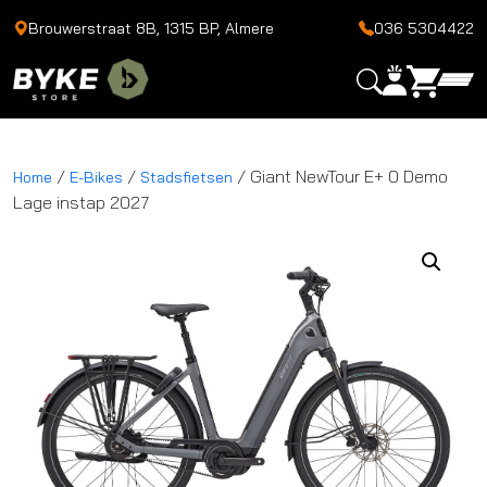
Brouwerstraat 8B, 1315 BP, Almere
036 5304422
/
/
/ Giant NewTour E+ 0 Demo
Home
E-Bikes
Stadsfietsen
Lage instap 2027