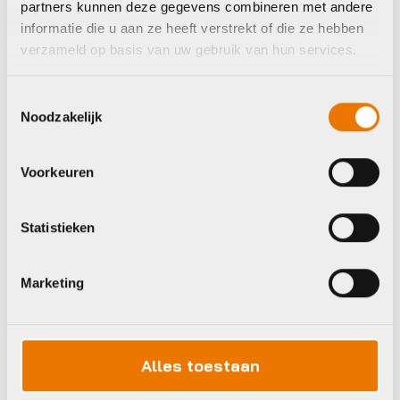
partners kunnen deze gegevens combineren met andere
informatie die u aan ze heeft verstrekt of die ze hebben
verzameld op basis van uw gebruik van hun services.
Jas / jack
Agu jack ess winter
dms
Toestemmingsselectie
Noodzakelijk
€
100,00
Jas / jack
Voorkeuren
Op voorraad in winkel
Agu rain jacket
essential men
Statistieken
forest green
€
100,00
Op voorraad in winkel
Marketing
Alles toestaan
Agu
Sportful