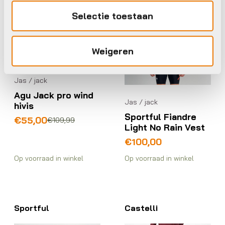
Selectie toestaan
Weigeren
Jas / jack
Agu Jack pro wind
Jas / jack
hivis
Sportful Fiandre
Oorspronkelijke
Huidige
€
55,00
€
109,99
Light No Rain Vest
prijs
prijs
was:
is:
€
100,00
€109,99.
€55,00.
Op voorraad in winkel
Op voorraad in winkel
Sportful
Castelli