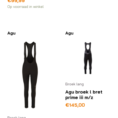
€
99,99
Op voorraad in winkel
Agu
Agu
Broek lang
Agu broek l bret
prime iii m/z
€
145,00
Broek lang