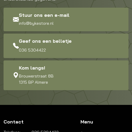
Stuur ons een e-mail
info@bykestore.nl
Geef ons een belletje
036 5304422
Kom langs!
Brouwerstraat 8B
1315 BP Almere
Contact
Menu