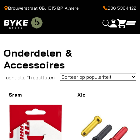
Brouwerstraat 8B, 1315 BP, Almere
036 5304422
Onderdelen &
Accessoires
Gesorteerd
Toont alle 11 resultaten
op
Sram
populariteit
Xlc