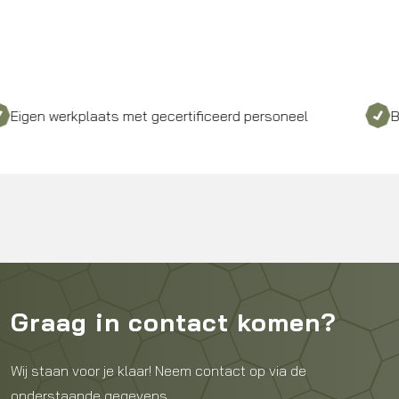
n werkplaats met gecertificeerd personeel
Bezorgd
Graag in contact komen?
Wij staan voor je klaar! Neem contact op via de
onderstaande gegevens.