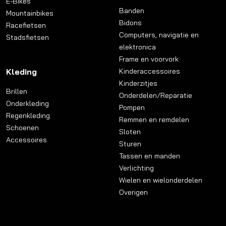
E-Bikes
Banden
Mountainbikes
Bidons
Racefietsen
Computers, navigatie en
Stadsfietsen
elektronica
Frame en voorvork
Kleding
Kinderaccessoires
Kinderzitjes
Brillen
Onderdelen/Reparatie
Onderkleding
Pompen
Regenkleding
Remmen en remdelen
Schoenen
Sloten
Accessoires
Sturen
Tassen en manden
Verlichting
Wielen en wielonderdelen
Overigen