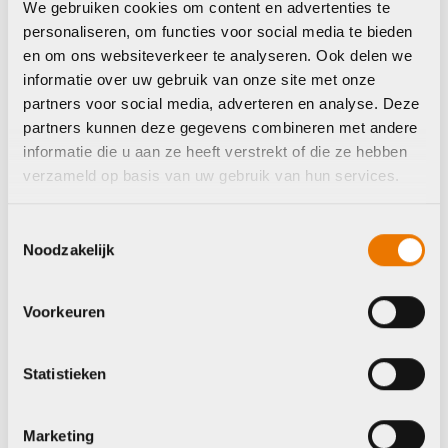
We gebruiken cookies om content en advertenties te
personaliseren, om functies voor social media te bieden
en om ons websiteverkeer te analyseren. Ook delen we
informatie over uw gebruik van onze site met onze
partners voor social media, adverteren en analyse. Deze
partners kunnen deze gegevens combineren met andere
informatie die u aan ze heeft verstrekt of die ze hebben
verzameld op basis van uw gebruik van hun services.
Toestemmingsselectie
Versnellingskabels
Versnellingskabels
Noodzakelijk
Shimano
Shimano
Stuurjunction A
Elektrische Kabel
300mm
Prijsklasse:
Voorkeuren
€
169,99
-
€
149,99
€149,99
€
36,99
Op voorraad in winkel
tot
Op voorraad in winkel
Statistieken
€169,99
Marketing