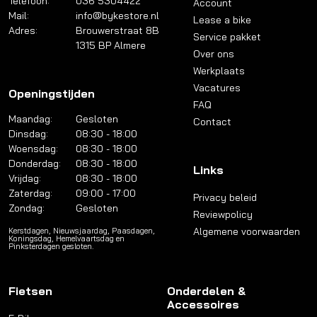
Telefoon:
036 5304422
Account
Mail:
info@bykestore.nl
Lease a bike
Adres:
Brouwerstraat 8B
Service pakket
1315 BP Almere
Over ons
Werkplaats
Vacatures
Openingstijden
FAQ
Maandag:
Gesloten
Contact
Dinsdag:
08:30 - 18:00
Woensdag:
08:30 - 18:00
Donderdag:
08:30 - 18:00
Links
Vrijdag:
08:30 - 18:00
Zaterdag:
09:00 - 17:00
Privacy beleid
Zondag:
Gesloten
Reviewpolicy
Algemene voorwaarden
Kerstdagen, Nieuwsjaardag, Paasdagen,
Koningsdag, Hemelvaartsdag en
Pinksterdagen gesloten.
Fietsen
Onderdelen &
Accessoires