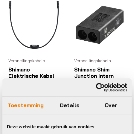
Versnellingskabels
Versnellingskabels
Shimano
Shimano Shim
Elektrische Kabel
Junction Intern
350Mm EW-SD50
JC41 E-Tube
E-Tube Voor
€
46,99
€
36,99
Op voorraad in winkel
Op voorraad in winkel
Toestemming
Details
Over
Deze website maakt gebruik van cookies
Shimano
Shimano