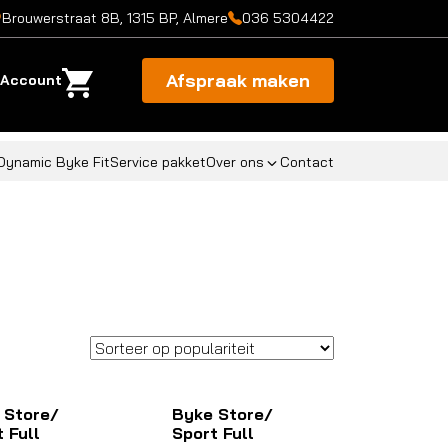
Brouwerstraat 8B, 1315 BP, Almere
036 5304422
Afspraak maken
Account
Dynamic Byke Fit
Service pakket
Over ons
Contact
 Store/
Byke Store/
 Full
Sport Full