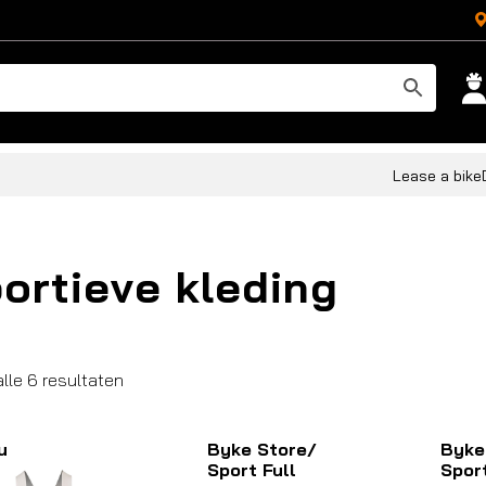
Lease a bike
ortieve kleding
Gesorteerd
alle 6 resultaten
op
populariteit
u
Byke Store/
Byke
Sport Full
Sport