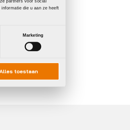
ze partners voor social
nformatie die u aan ze heeft
Marketing
Alles toestaan
In 3 keer betalen,
0%
rente