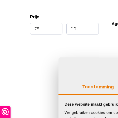
Prijs
Ag
Toestemming
Bro
Ag
pl
Deze website maakt gebruik
pe
We gebruiken cookies om cont
w