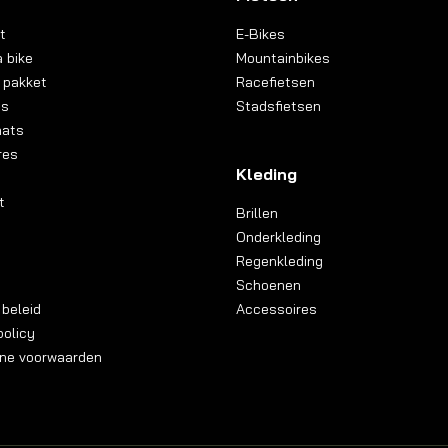
t
E-Bikes
 bike
Mountainbikes
 pakket
Racefietsen
ns
Stadsfietsen
aats
res
Kleding
t
Brillen
Onderkleding
Regenkleding
Schoenen
 beleid
Accessoires
olicy
ne voorwaarden