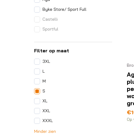
Byke Store/ Sport Full
Castelli
Sportful
Filter op maat
3XL
Bro
L
Ag
pl
M
pe
S
w
XL
gr
XXL
€
1
Op 
XXXL
Minder zien