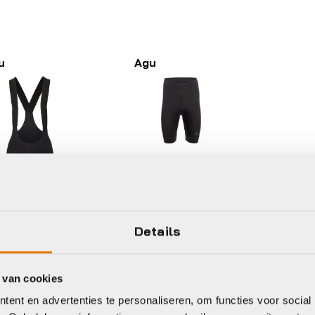
u
Agu
Broek kort
Agu broek k
essential
€
75,00
Details
ek kort
u comfort
us bibshort
 van cookies
rformance
ent en advertenties te personaliseren, om functies voor social
omen