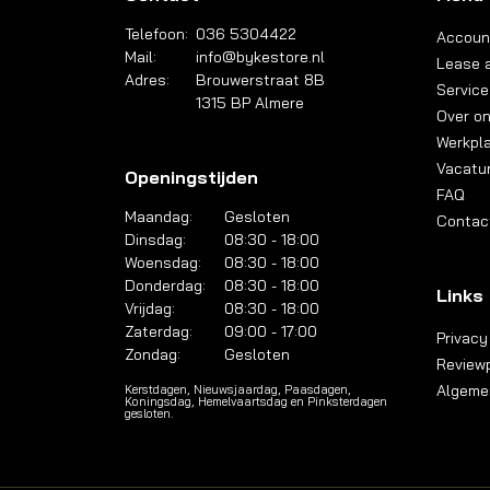
Telefoon:
036 5304422
Accoun
Mail:
info@bykestore.nl
Lease a
Adres:
Brouwerstraat 8B
Service
1315 BP Almere
Over o
Werkpl
Vacatu
Openingstijden
FAQ
Maandag:
Gesloten
Contac
Dinsdag:
08:30 - 18:00
Woensdag:
08:30 - 18:00
Donderdag:
08:30 - 18:00
Links
Vrijdag:
08:30 - 18:00
Zaterdag:
09:00 - 17:00
Privacy
Zondag:
Gesloten
Reviewp
Algeme
Kerstdagen, Nieuwsjaardag, Paasdagen,
Koningsdag, Hemelvaartsdag en Pinksterdagen
gesloten.