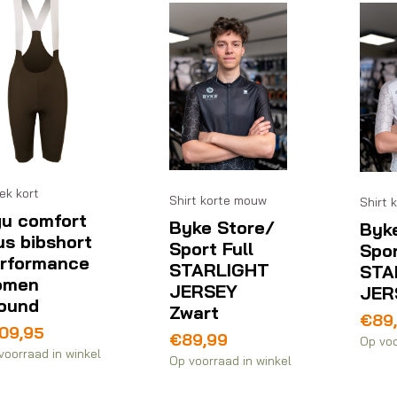
ek kort
Shirt korte mouw
Shirt 
u comfort
Byke Store/
Byk
us bibshort
Sport Full
Spor
rformance
STARLIGHT
STA
omen
JERSEY
JER
ound
Zwart
€
89
09,95
€
89,99
Op voo
voorraad in winkel
Op voorraad in winkel