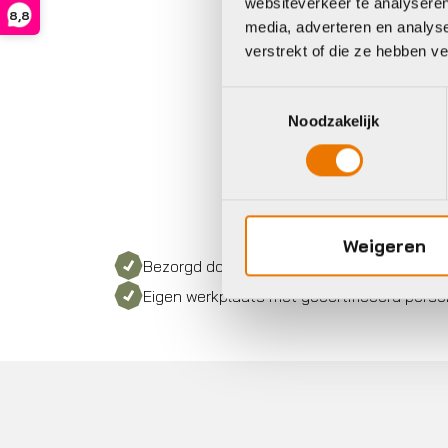
websiteverkeer te analyseren
8,8
€
1
media, adverteren en analys
Op 
verstrekt of die ze hebben v
Toestemmingsselectie
Noodzakelijk
Weigeren
Bezorgd door heel Nederland
Eigen werkplaats met gecertificeerd perso