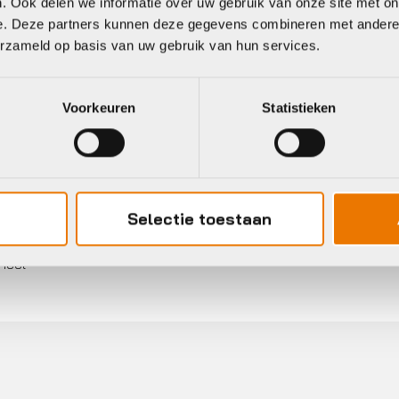
. Ook delen we informatie over uw gebruik van onze site met on
Op voorraad in winkel
10,00
e. Deze partners kunnen deze gegevens combineren met andere i
voorraad in winkel
erzameld op basis van uw gebruik van hun services.
Voorkeuren
Statistieken
Selectie toestaan
Gratis
verzending vanaf €50
neel