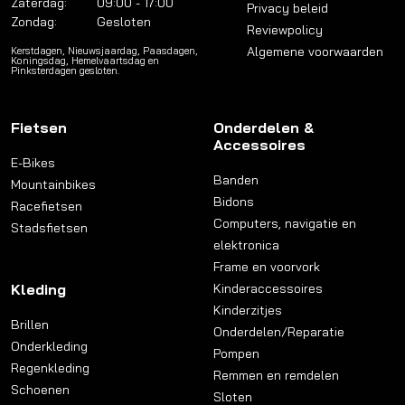
Zaterdag:
09:00 - 17:00
Privacy beleid
Zondag:
Gesloten
Reviewpolicy
Algemene voorwaarden
Kerstdagen, Nieuwsjaardag, Paasdagen,
Koningsdag, Hemelvaartsdag en
Pinksterdagen gesloten.
Fietsen
Onderdelen &
Accessoires
E-Bikes
Banden
Mountainbikes
Bidons
Racefietsen
Computers, navigatie en
Stadsfietsen
elektronica
Frame en voorvork
Kleding
Kinderaccessoires
Kinderzitjes
Brillen
Onderdelen/Reparatie
Onderkleding
Pompen
Regenkleding
Remmen en remdelen
Schoenen
Sloten