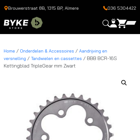
Brouwerstraat 8B, 1315 BP, Almere
036 5304422
/
/
Home
Onderdelen & Accessoires
Aandrijving en
/
/ BBB BCR-16S
versnelling
Tandwielen en cassettes
Kettingblad TripleGear mm Zwart