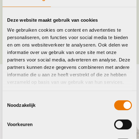
Merk
BBB
Maat
30T/74mm
Deze website maakt gebruik van cookies
We gebruiken cookies om content en advertenties te
personaliseren, om functies voor social media te bieden
Kleur
Antraciet
en om ons websiteverkeer te analyseren. Ook delen we
informatie over uw gebruik van onze site met onze
partners voor social media, adverteren en analyse. Deze
partners kunnen deze gegevens combineren met andere
informatie die u aan ze heeft verstrekt of die ze hebben
verzameld op basis van uw gebruik van hun services.
Maak je fiets compleet
Bekijk alle accessoires
Toestemmingsselectie
Noodzakelijk
Shimano
S
Voorkeuren