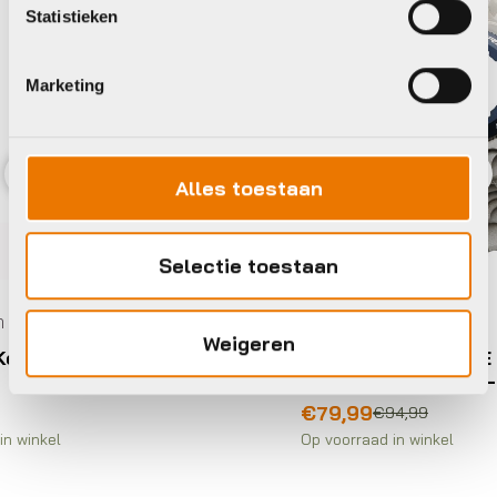
Statistieken
Marketing
Alles toestaan
Previous
Nex
Selectie toestaan
Sale
T
Weigeren
Shimano CASSETTE ULTEGRA
S
R8000 11 SPEED 12-25
Oorspronkelijke
Huidige
€
79,99
€
94,99
O
prijs
prijs
Op voorraad in winkel
was:
is:
€94,99.
€79,99.