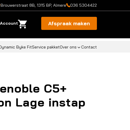
Brouwerstraat 8B, 1315 BP, Almere
036 5304422
Afspraak maken
Account
Dynamic Byke Fit
Service pakket
Over ons
Contact
renoble C5+
ion Lage instap