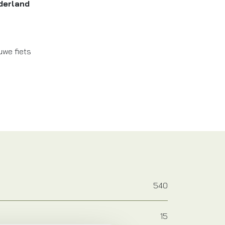
derland
uwe fiets
540
15