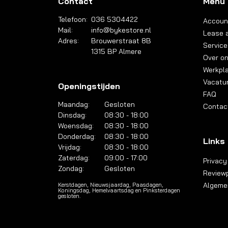
Contact
Menu
Telefoon:
036 5304422
Accoun
Mail:
info@bykestore.nl
Lease a
Adres:
Brouwerstraat 8B
Service
1315 BP Almere
Over o
Werkpl
Vacatu
Openingstijden
FAQ
Maandag:
Gesloten
Contac
Dinsdag:
08:30 - 18:00
Woensdag:
08:30 - 18:00
Donderdag:
08:30 - 18:00
Links
Vrijdag:
08:30 - 18:00
Zaterdag:
09:00 - 17:00
Privacy
Zondag:
Gesloten
Reviewp
Algeme
Kerstdagen, Nieuwsjaardag, Paasdagen,
Koningsdag, Hemelvaartsdag en Pinksterdagen
gesloten.