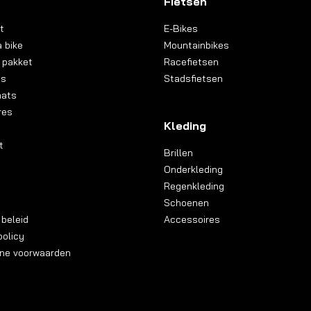
Fietsen
t
E-Bikes
 bike
Mountainbikes
 pakket
Racefietsen
ns
Stadsfietsen
aats
res
Kleding
t
Brillen
Onderkleding
Regenkleding
Schoenen
 beleid
Accessoires
olicy
ne voorwaarden