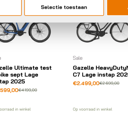
Selectie toestaan
ale
Stadsfietsen
Gazelle HeavyDutyNL
Gazelle Grenoble
C7 Lage instap 2026
Lage instap 2026
orspronkelijke
uidige
€
2.499,00
€
3.399,00
€
2.699,00
rijs
rijs
as:
s:
2.699,00.
2.499,00.
p voorraad in winkel
Op voorraad in winkel