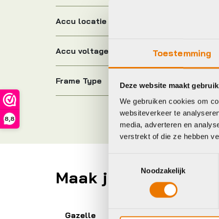
Accu locatie
Accu voltage
Toestemming
Frame Type
Deze website maakt gebruik
We gebruiken cookies om cont
websiteverkeer te analyseren
8,8
media, adverteren en analys
verstrekt of die ze hebben v
Toestemmingsselectie
Noodzakelijk
Maak je fiets compl
Gazelle
G