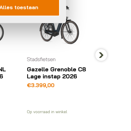
Alles toestaan
Stadsfietsen
Stadsf
Next
 C8
Gazelle Paris test e-
Gian
bike Lage instap 2026
Lage
€
2.699,00
€
3.2
Op voorraad in winkel
Op voor