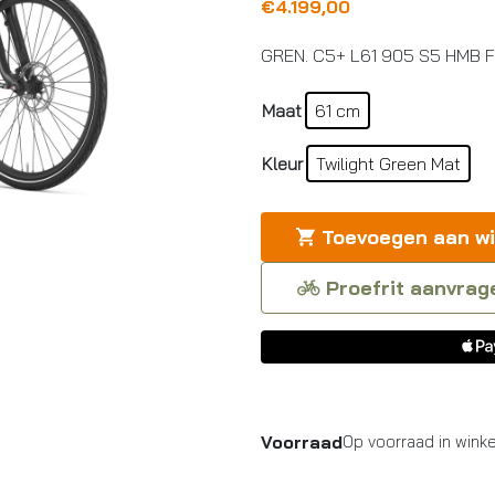
€
4.199,00
GREN. C5+ L61 905 S5 HMB FI
Maat
61 cm
Kleur
Twilight Green Mat
Toevoegen aan w
Proefrit aanvrag
Voorraad
Op voorraad in winke