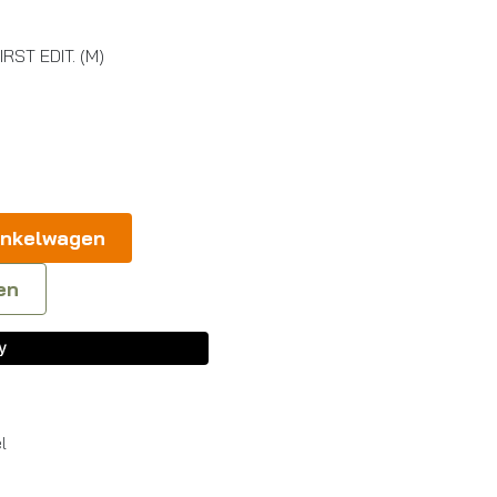
RST EDIT. (M)
inkelwagen
en
l