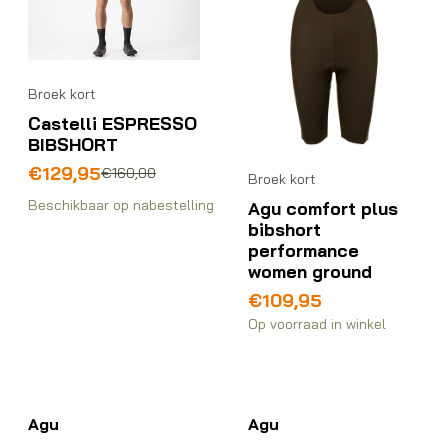
Broek kort
Castelli ESPRESSO
BIBSHORT
Oorspronkelijke
Huidige
€
129,95
€
160,00
Broek kort
prijs
prijs
Beschikbaar op nabestelling
Agu comfort plus
was:
is:
bibshort
€160,00.
€129,95.
performance
women ground
€
109,95
Op voorraad in winkel
Agu
Agu