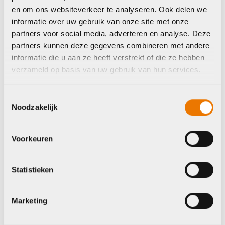
en om ons websiteverkeer te analyseren. Ook delen we
informatie over uw gebruik van onze site met onze
Byke Store/ Sport
Byke Store/ Sport
Full
Full
partners voor social media, adverteren en analyse. Deze
partners kunnen deze gegevens combineren met andere
informatie die u aan ze heeft verstrekt of die ze hebben
verzameld op basis van uw gebruik van hun services.
Toestemmingsselectie
Noodzakelijk
Voorkeuren
Statistieken
Shirt korte mouw
Shirt korte mouw
Byke Store/ Sport
Byke Store/ Sport
Marketing
Full STARLIGHT
Full STARLIGHT
JERSEY Wit
JERSEY Groen