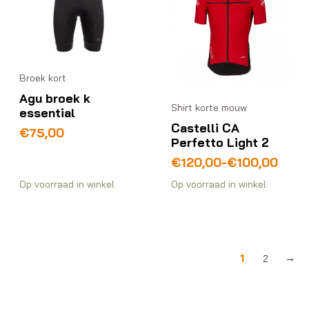
Broek kort
Agu broek k
Shirt korte mouw
essential
Castelli CA
€
75,00
Perfetto Light 2
Prijsklasse:
€
120,00
-
€
100,00
€100,00
Op voorraad in winkel
Op voorraad in winkel
tot
€120,00
1
2
→