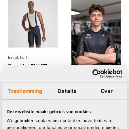
Broek kort
Sportful PULSE
BIBSHORT
Shirt korte mouw
€
100,00
Byke Store/ Sport
Op voorraad in winkel
Toestemming
Details
Over
Full STARLIGHT
JERSEY Zwart
€
89,99
Deze website maakt gebruik van cookies
Op voorraad in winkel
We gebruiken cookies om content en advertenties te
personaliseren, om functies voor social media te bieden