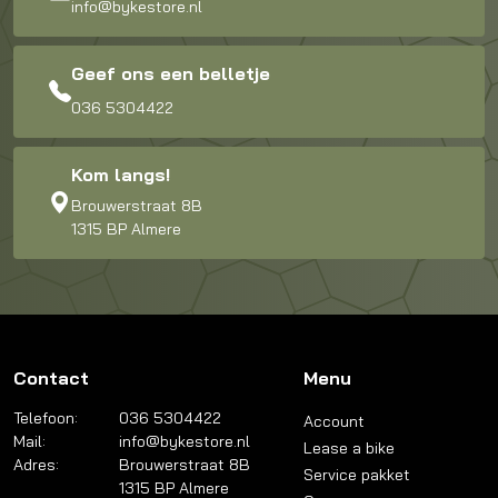
info@bykestore.nl
Geef ons een belletje
036 5304422
Kom langs!
Brouwerstraat 8B
1315 BP Almere
Contact
Menu
Telefoon:
036 5304422
Account
Mail:
info@bykestore.nl
Lease a bike
Adres:
Brouwerstraat 8B
Service pakket
1315 BP Almere