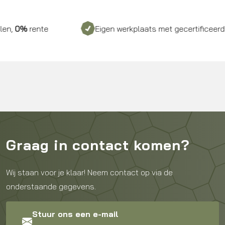
nte
Eigen werkplaats met gecertificeerd personeel
Graag in contact komen?
Wij staan voor je klaar! Neem contact op via de
onderstaande gegevens.
Stuur ons een e-mail