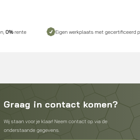
nte
Eigen werkplaats met gecertificeerd personee
Graag in contact komen?
Wij staan voor je klaar! Neem contact op via de
onderstaande gegevens.