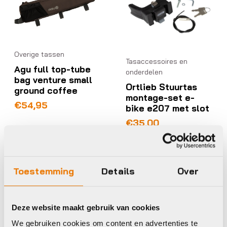
Overige tassen
Tasaccessoires en
Agu full top-tube
onderdelen
bag venture small
Ortlieb Stuurtas
ground coffee
montage-set e-
€
54,95
bike e207 met slot
€
35,00
Op voorraad in winkel
Op voorraad in winkel
Toestemming
Details
Over
Ortlieb
Gazelle
Deze website maakt gebruik van cookies
Dubbele tas achter
We gebruiken cookies om content en advertenties te