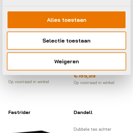
Alles toestaan
Dubbele tas achter
Unknown GAZELLE
Selectie toestaan
Dubbele tas achter
DOUBLE PANNIER
MIK BLACK/GREY
Basil TAS BAS
DUBBEL SOHO MIK
Weigeren
€
149,95
ND 41L
€
169,99
Op voorraad in winkel
Op voorraad in winkel
Fastrider
Dandell
Dubbele tas achter