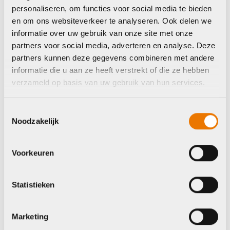
Gazelle DOUBLE
personaliseren, om functies voor social media te bieden
PANNIER MIK
en om ons websiteverkeer te analyseren. Ook delen we
BLACK/GREEN
informatie over uw gebruik van onze site met onze
€
149,95
partners voor social media, adverteren en analyse. Deze
partners kunnen deze gegevens combineren met andere
Stuurtassen
informatie die u aan ze heeft verstrekt of die ze hebben
Ortlieb Stuurtas
verzameld op basis van uw gebruik van hun services.
ultimate six classic
f3612 rood-zwart
5l
Toestemmingsselectie
Noodzakelijk
€
80,00
Op voorraad in winkel
Op voorraad in winkel
Voorkeuren
Statistieken
Unknown
Basil
Marketing