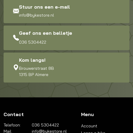
Stuur ons een e-mail
info@bykestore.nl
Geef ons een belletje
036 5304422
Kom langs!
Brouwerstraat 8B
1315 BP Almere
Contact
Menu
Telefoon:
036 5304422
Account
Mail:
info@bykestore.nl
Lease a bike