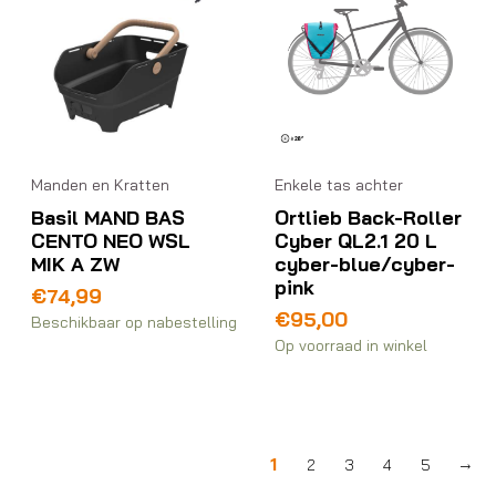
Manden en Kratten
Enkele tas achter
Basil MAND BAS
Ortlieb Back-Roller
CENTO NEO WSL
Cyber QL2.1 20 L
MIK A ZW
cyber-blue/cyber-
pink
€
74,99
€
95,00
Beschikbaar op nabestelling
Op voorraad in winkel
1
2
3
4
5
→