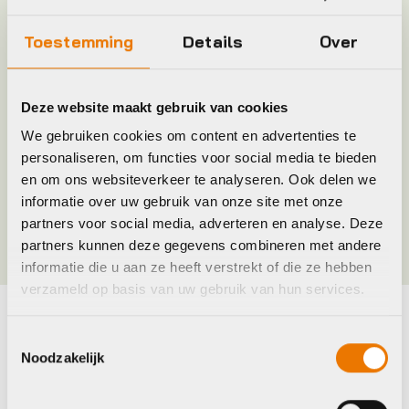
Toestemming
Details
Over
Leverstatus
Op voorraad bij leverancier
Model
Smart Systeem
Deze website maakt gebruik van cookies
We gebruiken cookies om content en advertenties te
Merk
Bosch
personaliseren, om functies voor social media te bieden
en om ons websiteverkeer te analyseren. Ook delen we
informatie over uw gebruik van onze site met onze
Kleur
Zwart
partners voor social media, adverteren en analyse. Deze
partners kunnen deze gegevens combineren met andere
informatie die u aan ze heeft verstrekt of die ze hebben
verzameld op basis van uw gebruik van hun services.
Maak je fiets compleet
Toestemmingsselectie
Noodzakelijk
Bekijk alle accessoires