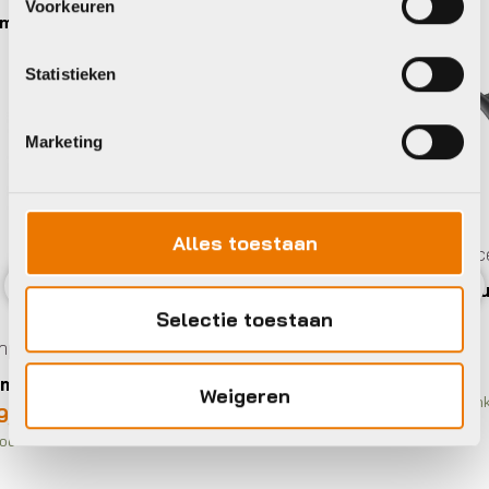
Voorkeuren
Shokz
Statistieken
Marketing
Alles toestaan
Computers accessoires en onderdelen
Shokz OpenRun Pro
Previous
Nex
Selectie toestaan
€
189,95
onderdelen
Weigeren
Op voorraad in winkel