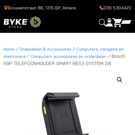
Brouwerstraat 8B, 1315 BP, Almere
036 5304422
/
/
Home
Onderdelen & Accessoires
Computers, navigatie en
/
/ Bosch
elektronica
Computers accessoires en onderdelen
EBP TELEFOONHOUDER SMART BES3 SYSTEM ZW