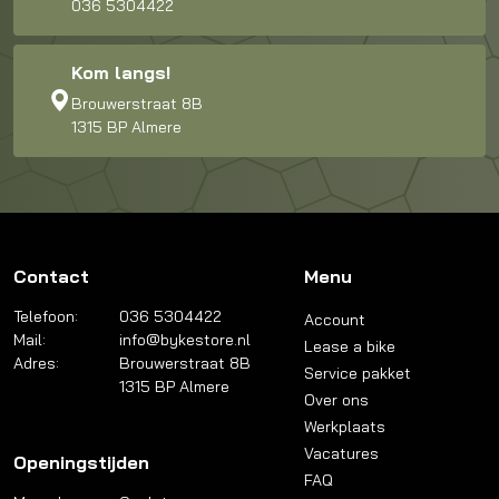
036 5304422
Kom langs!
Brouwerstraat 8B
1315 BP Almere
Contact
Menu
Telefoon:
036 5304422
Account
Mail:
info@bykestore.nl
Lease a bike
Adres:
Brouwerstraat 8B
Service pakket
1315 BP Almere
Over ons
Werkplaats
Vacatures
Openingstijden
FAQ