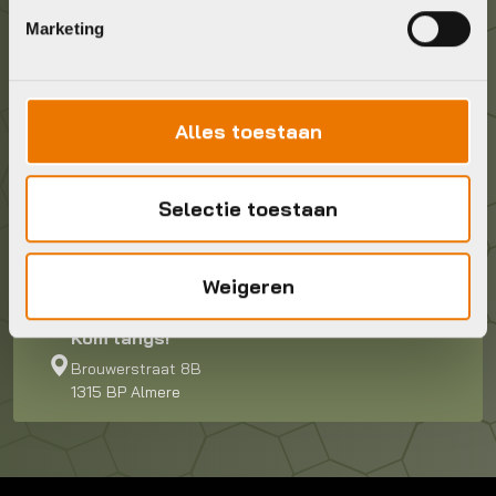
Marketing
Wij staan voor je klaar! Neem contact op via de
onderstaande gegevens.
Alles toestaan
Stuur ons een e-mail
info@bykestore.nl
Selectie toestaan
Geef ons een belletje
036 5304422
Weigeren
Kom langs!
Brouwerstraat 8B
1315 BP Almere