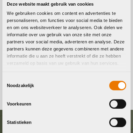
Deze website maakt gebruik van cookies
We gebruiken cookies om content en advertenties te
Elektrische Stadsfiets
personaliseren, om functies voor social media te bieden
kopen
en om ons websiteverkeer te analyseren. Ook delen we
informatie over uw gebruik van onze site met onze
Op zoek naar een nieuwe elektrische stadsfiets? Bekijk
partners voor social media, adverteren en analyse. Deze
online of in onze winkel het ruime assortiment elektrische
partners kunnen deze gegevens combineren met andere
stadsfietsen. Wilt u een proefrit maken? Geen probleem,
informatie die u aan ze heeft verstrekt of die ze hebben
verzameld op basis van uw gebruik van hun services.
maak via onze site direct een afspraak voor een proefrit.
Tevens krijgt u bij aankoop van een nieuwe fiets een
Toestemmingsselectie
Noodzakelijk
GRATIS Servicepakket.
Voorkeuren
Statistieken
Graag in contact komen?