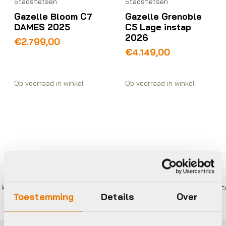
Stadsfietsen
Stadsfietsen
Gazelle Bloom C7
Gazelle Grenoble
DAMES 2025
C5 Lage instap
2026
€
2.799,00
€
4.149,00
Op voorraad in winkel
Op voorraad in winkel
er betalen,
0%
rente
Eigen werkplaats met gecerti
Toestemming
Details
Over