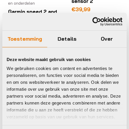
sensor 2
en onderdelen
€
39,99
Garmin speed 2 and
cadence sensor 2
€
69,99
Op voorraad in winkel
Op voorraad in winkel
Toestemming
Details
Over
Deze website maakt gebruik van cookies
Sp Connect
Bosch
We gebruiken cookies om content en advertenties te
personaliseren, om functies voor social media te bieden
en om ons websiteverkeer te analyseren. Ook delen we
informatie over uw gebruik van onze site met onze
partners voor social media, adverteren en analyse. Deze
partners kunnen deze gegevens combineren met andere
informatie die u aan ze heeft verstrekt of die ze hebben
verzameld op basis van uw gebruik van hun services.
Computers accessoires
en onderdelen