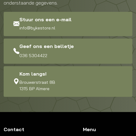
onderstaande gegevens.
Stuur ons een e-mail
info@bykestore.nl
Geef ons een belletje
036 5304422
Kom langs!
Brouwerstraat 8B
1315 BP Almere
Contact
Menu