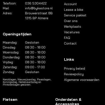
Telefoon:
036 5304422
Account
Mail:
info@bykestore.nl
Lease a bike
Adres:
Brouwerstraat 8B
Service pakket
1315 BP Almere
Over ons
Werkplaats
Vacatures
Openingstijden
FAQ
Maandag:
Gesloten
Contact
Dinsdag:
08:30 - 18:00
Woensdag:
08:30 - 18:00
Donderdag:
08:30 - 18:00
Links
Vrijdag:
08:30 - 18:00
Zaterdag:
09:00 - 17:00
Privacy beleid
Zondag:
Gesloten
Reviewpolicy
Algemene voorwaarden
Kerstdagen, Nieuwsjaardag, Paasdagen,
Koningsdag, Hemelvaartsdag en
Pinksterdagen gesloten.
Fietsen
Onderdelen &
Accessoires