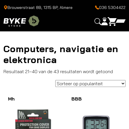
Brouwerstraat 8B, 1315 BP, Almere
036 5304422
Computers, navigatie en
elektronica
Gesorte
Resultaat 21–40 van de 43 resultaten wordt getoond
op
populari
Mh
BBB