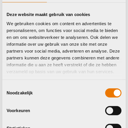
€
39,95
Op voorraad in winkel
Op voorraad in winkel
Deze website maakt gebruik van cookies
We gebruiken cookies om content en advertenties te
personaliseren, om functies voor social media te bieden
Giant
Shokz
en om ons websiteverkeer te analyseren. Ook delen we
informatie over uw gebruik van onze site met onze
partners voor social media, adverteren en analyse. Deze
partners kunnen deze gegevens combineren met andere
informatie die u aan ze heeft verstrekt of die ze hebben
verzameld op basis van uw gebruik van hun services.
Computers accessoires
en onderdelen
Toestemmingsselectie
Computers accessoires
Shokz OpenRun Pro
Noodzakelijk
en onderdelen
€
189,95
Giant MINI GOPRO
PLASTIC MOUNT
Voorkeuren
COMPATIBLE WITH
41000009