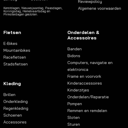
Reviewpolicy
Algemene voorwaarden
Kerstdagen, Nieuwsjaardag, Paasdagen,
Koningsdag, Hemelvaartsdag en
Pinksterdagen gesloten.
Fietsen
Onderdelen &
Accessoires
E-Bikes
Banden
Mountainbikes
Bidons
Racefietsen
Computers, navigatie en
Stadsfietsen
elektronica
Frame en voorvork
Kleding
Kinderaccessoires
Kinderzitjes
Brillen
Onderdelen/Reparatie
Onderkleding
Pompen
Regenkleding
Remmen en remdelen
Schoenen
Sloten
Accessoires
Sturen