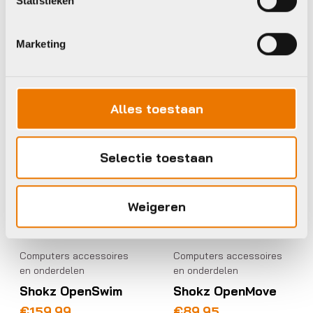
Statistieken
€
9,95
Op voorraad in winkel
Beschikbaar op nabestelling
Marketing
Shokz
Shokz
Alles toestaan
Selectie toestaan
Weigeren
Computers accessoires
Computers accessoires
en onderdelen
en onderdelen
Shokz OpenSwim
Shokz OpenMove
€
159,99
€
89,95