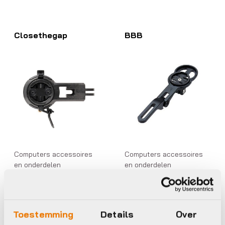
Closethegap
BBB
Computers accessoires
Computers accessoires
en onderdelen
en onderdelen
Closethegap
BBB BCP-97
hidemybell raceday
Bracket AeroMount
bb (bmc/ics)
Duo For Bike
Computers
Toestemming
Details
Over
€
61,99