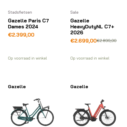
Stadsfietsen
Sale
Gazelle Paris C7
Gazelle
Dames 2024
HeavyDutyNL C7+
2026
€
2.399,00
Oorspronkelijke
Huidige
€
2.699,00
€
2.899,00
prijs
prijs
was:
is:
€2.899,00.
€2.699,00.
Op voorraad in winkel
Op voorraad in winkel
Gazelle
Gazelle