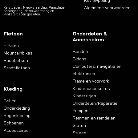
Reviewpolicy
Algemene voorwaarden
Kerstdagen, Nieuwsjaardag, Paasdagen,
Koningsdag, Hemelvaartsdag en
Pinksterdagen gesloten.
Fietsen
Onderdelen &
Accessoires
E-Bikes
Banden
Mountainbikes
Bidons
Racefietsen
Computers, navigatie en
Stadsfietsen
elektronica
Frame en voorvork
Kleding
Kinderaccessoires
Kinderzitjes
Brillen
Onderdelen/Reparatie
Onderkleding
Pompen
Regenkleding
Remmen en remdelen
Schoenen
Sloten
Accessoires
Sturen