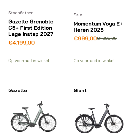
Stadsfietsen
Sale
Gazelle Grenoble
Momentum Voya E+
C5+ First Edition
Heren 2025
Lage instap 2027
Oorspronkelijke
Huidige
€
999,00
€
1.999,00
€
4.199,00
prijs
prijs
was:
is:
€1.999,00.
€999,00.
Op voorraad in winkel
Op voorraad in winkel
Gazelle
Giant