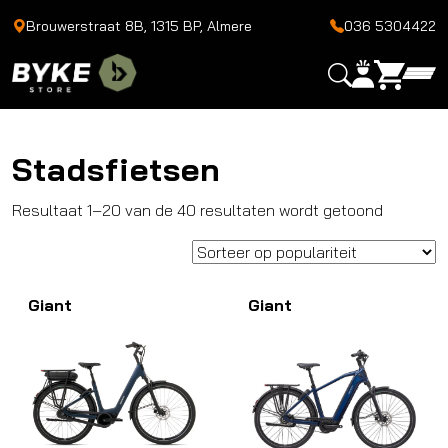
Brouwerstraat 8B, 1315 BP, Almere
036 5304422
Stadsfietsen
Gesortee
Resultaat 1–20 van de 40 resultaten wordt getoond
op
popularit
Giant
Giant