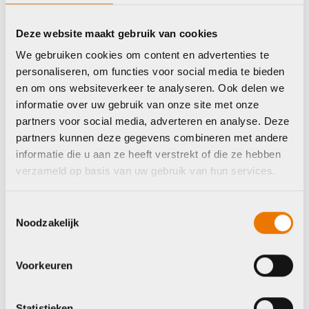
Deze website maakt gebruik van cookies
Stadsfietsen
Stadsfietsen
Giant AnyTour E+ 3
Giant NewTour E+ 2
We gebruiken cookies om content en advertenties te
Heren 2027
Lage instap 2027
personaliseren, om functies voor social media te bieden
€
3.799,00
€
2.799,00
en om ons websiteverkeer te analyseren. Ook delen we
informatie over uw gebruik van onze site met onze
partners voor social media, adverteren en analyse. Deze
partners kunnen deze gegevens combineren met andere
Op voorraad in winkel
Op voorraad in winkel
informatie die u aan ze heeft verstrekt of die ze hebben
verzameld op basis van uw gebruik van hun services.
Toestemmingsselectie
Giant
Giant
Noodzakelijk
Voorkeuren
Statistieken