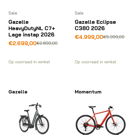
Sale
Sale
Gazelle
Gazelle Eclipse
HeavyDutyNL C7+
C380 2026
Lage instap 2026
Oorspronkelijke
Huidige
€
4.999,00
€
5.999,00
Oorspronkelijke
Huidige
prijs
prijs
€
2.699,00
€
2.899,00
prijs
prijs
was:
is:
was:
is:
€5.999,00.
€4.999,00.
€2.899,00.
€2.699,00.
Op voorraad in winkel
Op voorraad in winkel
Gazelle
Momentum