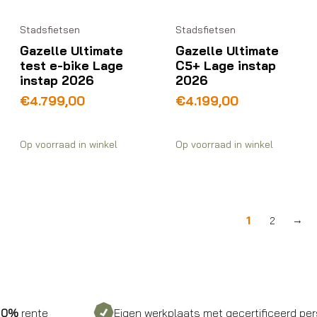
Stadsfietsen
Stadsfietsen
Gazelle Ultimate
Gazelle Ultimate
test e-bike Lage
C5+ Lage instap
instap 2026
2026
€
4.799,00
€
4.199,00
Op voorraad in winkel
Op voorraad in winkel
1
2
→
e
Eigen werkplaats met gecertificeerd personeel